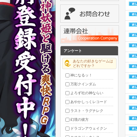
アンケート
あなたの好きなゲームは
どれですか？
神になるッ！
万彩クインダム
よろず社の神ならい
あやかしっくレコード
ラスト・ラグナレク
幻境の彼方
ドラゴンアウェイクン