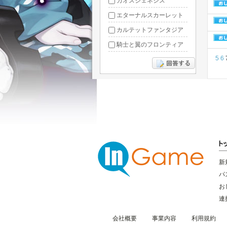
カオスジェネシス
エターナルスカーレット
カルテットファンタジア
騎士と翼のフロンティア
5
6
ドラグーン・ナイツ
ぶっ飛び三国
星間パイオニア
三国RANSE
リトルリッチマン
無敵三国
新
パ
お
連
会社概要
事業内容
利用規約