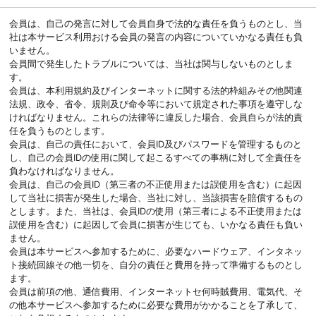
会員は、自己の発言に対して会員自身で法的な責任を負うものとし、当
社は本サービス利用おける会員の発言の内容についていかなる責任も負
いません。
会員間で発生したトラブルについては、当社は関与しないものとしま
す。
会員は、本利用規約及びインターネットに関する法的枠組みその他関連
法規、政令、省令、規則及び命令等において規定された事項を遵守しな
ければなりません。これらの法律等に違反した場合、会員自らが法的責
任を負うものとします。
会員は、自己の責任において、会員ID及びパスワードを管理するものと
し、自己の会員IDの使用に関して起こるすべての事柄に対して全責任を
負わなければなりません。
会員は、自己の会員ID（第三者の不正使用または誤使用を含む）に起因
して当社に損害が発生した場合、当社に対し、当該損害を賠償するもの
とします。また、当社は、会員IDの使用（第三者による不正使用または
誤使用を含む）に起因して会員に損害が生じても、いかなる責任も負い
ません。
会員は本サービスへ参加するために、必要なハードウェア、インタネッ
ト接続回線その他一切を、自分の責任と費用を持って準備するものとし
ます。
会員は前項の他、通信費用、インターネットセ何時賊費用、電気代、そ
の他本サービスへ参加するために必要な費用がかかることを了承して、