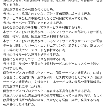
当社及び他者の知的財産権（特許権、意匠権、商標権、著作権等）を侵
害する行為。
当社及び他者に不利益を与える行為。
当社によって承認されていない広告・宣伝活動に該当する行為。
本サービスを当社の事前の許可なく営利目的で利用する行為。
当社のサーバーに不正にアクセスする行為。
他の会員の会員IDを使用して本サービスを利用する行為。
本サービスにおいて使用されているソフトウェアの全部若しくは一部を
複製、複写、追加、改変及び二次利用する行為。
本サービスにおいて使用されているソフトウェア及びサーバーとの通信
データに関し、リバース・エンジニアリング、逆アセンブル、逆コンパ
イル等の方法でソースコードを解析する行為。
当社の行うサービス運営を妨害する行為。
他者になりすましてサービスを利用する行為。
当社社員、サポート要員または個別サービスのゲームマスターを装い、
詐称する行為。
個別サービス内で獲得したアイテム（個別サービス内通貨含む）に対す
る現金による売買行為、及び個別サービス内で獲得したアイテム（個別
サービス内通貨含む）を媒介とし、本サービス外の物品や電子情報等の
売買及びそれに準じた行為。
個別サービスのプログラム上に存在する不具合を利用する行為。
児童ポルノまたは児童虐待その他若年層にとって不適切な内容、もしく
は露骨な性描写の内容の画像、文章などを送信、掲示、発信する行為。
公序良俗に反する行為。