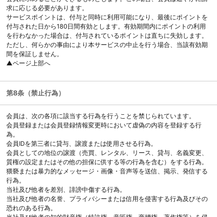
求に応じる必要があります。
サービスポイントは、付与と同時に利用可能になり、最後にポイントを
付与された日から180日間有効とします。有効期間内にポイントの利用
を行わなかった場合は、付与されているポイントは直ちに失効します。
ただし、何らかの事由により本サービスの中止を行う場合、当該有効期
間を保証しません。
▲ページ上部へ
第8条（禁止行為）
会員は、次の各項に該当する行為を行うことを禁じられています。
会員登録または会員登録情報変更時において虚偽の内容を登録する行
為。
会員IDを第三者に貸与、譲渡または使用させる行為。
会員としての地位の譲渡（売買、レンタル、リース、貸与、名義変更、
質権の設定またはその他の担保に供する等の行為を含む）をする行為。
猥褻または暴力的なメッセージ・画像・音声等を送信、掲示、発信する
行為。
当社及び他者を差別、誹謗中傷する行為。
当社及び他者の名誉、プライバシーまたは信用を侵害する行為及びその
恐れのある行為。