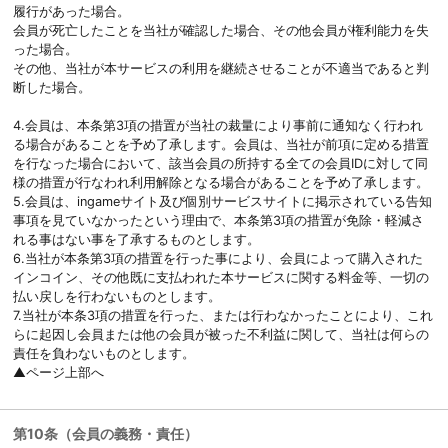
履行があった場合。
会員が死亡したことを当社が確認した場合、その他会員が権利能力を失
った場合。
その他、当社が本サービスの利用を継続させることが不適当であると判
断した場合。
4.会員は、本条第3項の措置が当社の裁量により事前に通知なく行われ
る場合があることを予め了承します。会員は、当社が前項に定める措置
を行なった場合において、該当会員の所持する全ての会員IDに対して同
様の措置が行なわれ利用解除となる場合があることを予め了承します。
5.会員は、ingameサイト及び個別サービスサイトに掲示されている告知
事項を見ていなかったという理由で、本条第3項の措置が免除・軽減さ
れる事はない事を了承するものとします。
6.当社が本条第3項の措置を行った事により、会員によって購入された
インコイン、その他既に支払われた本サービスに関する料金等、一切の
払い戻しを行わないものとします。
7.当社が本条3項の措置を行った、または行わなかったことにより、これ
らに起因し会員または他の会員が被った不利益に関して、当社は何らの
責任を負わないものとします。
▲ページ上部へ
第10条（会員の義務・責任）