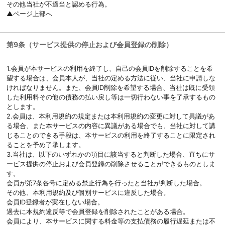
その他当社が不適当と認める行為。
▲ページ上部へ
第9条（サービス提供の停止および会員登録の削除）
1.会員が本サービスの利用を終了し、自己の会員IDを削除することを希
望する場合は、会員本人が、当社の定める方法に従い、当社に申請しな
ければなりません。また、会員ID削除を希望する場合、当社は既に受領
した利用料その他の債務の払い戻し等は一切行わない事を了承するもの
とします。
2.会員は、本利用規約の規定または本利用規約の変更に対して異議があ
る場合、また本サービスの内容に異議がある場合でも、当社に対して講
じることのできる手段は、本サービスの利用を終了することに限定され
ることを予め了承します。
3.当社は、以下のいずれかの項目に該当すると判断した場合、直ちにサ
ービス提供の停止および会員登録の削除させることができるものとしま
す。
会員が第7条各号に定める禁止行為を行ったと当社が判断した場合。
その他、本利用規約及び個別サービスに違反した場合。
会員ID登録者が実在しない場合。
過去に本規約違反等で会員登録を削除されたことがある場合。
会員により、本サービスに関する料金等の支払債務の履行遅延または不