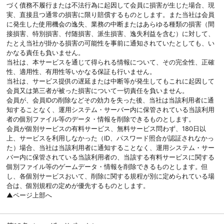
づく債務不履行または不法行為に起因して会員に損害が生じた場合、現
実、直接且つ通常の損害に限り賠償するものとします。また当社は会員
に発生した使用機会の逸失、業務の中断またはあらゆる種類の損害（間
接損害、特別損害、付随損害、派生損害、逸失利益を含む）に対して、
たとえ当社が掛かる損害の可能性を事前に通知されていたとしても、い
かなる責任も負いません。
当社は、本サービスを通じて得られる情報について、その完全性、正確
性、適用性、有用性等いかなる保証も行いません。
当社は、サービス提供の遅延または中断等が発生してもこれに起因して
会員又は第三者が被った損害について一切責任を負いません。
会員が、会員IDの削除などその効力を失った後、当社は当該利用者に通
知することなく、運用システム・サーバー内に保管されている当該利用
者の個別ファイル等のデータ・情報を削除できるものとします。
会員が個別サービスの有料サービス、無料サービス問わず、180日以
上、サービスを利用しなかった（ID、パスワード照合が認証されなかっ
た）場合、当社は当該利用者に通知することなく、運用システム・サー
バー内に保管されている当該利用者の、当該する有料サービスに関する
個別ファイル等のゲームデータ・情報を削除できるものとします。但
し、各個別サービスおいて、削除に関する規程が別に定められている場
合は、個別規程の定めが優先するものとします。
▲ページ上部へ