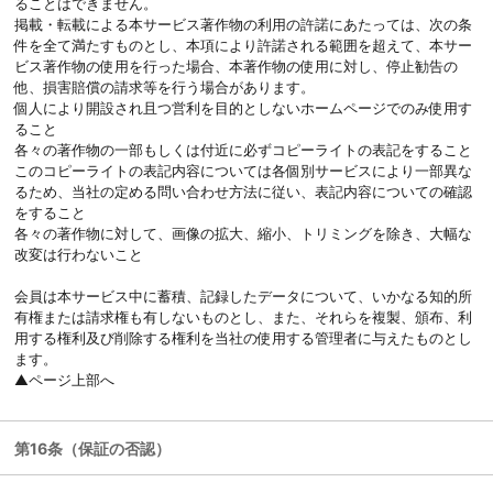
ることはできません。
掲載・転載による本サービス著作物の利用の許諾にあたっては、次の条
件を全て満たすものとし、本項により許諾される範囲を超えて、本サー
ビス著作物の使用を行った場合、本著作物の使用に対し、停止勧告の
他、損害賠償の請求等を行う場合があります。
個人により開設され且つ営利を目的としないホームページでのみ使用す
ること
各々の著作物の一部もしくは付近に必ずコピーライトの表記をすること
このコピーライトの表記内容については各個別サービスにより一部異な
るため、当社の定める問い合わせ方法に従い、表記内容についての確認
をすること
各々の著作物に対して、画像の拡大、縮小、トリミングを除き、大幅な
改変は行わないこと
会員は本サービス中に蓄積、記録したデータについて、いかなる知的所
有権または請求権も有しないものとし、また、それらを複製、頒布、利
用する権利及び削除する権利を当社の使用する管理者に与えたものとし
ます。
▲ページ上部へ
第16条（保証の否認）