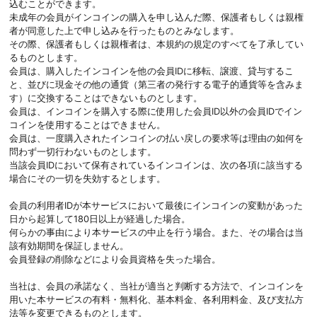
込むことができます。
未成年の会員がインコインの購入を申し込んだ際、保護者もしくは親権
者が同意した上で申し込みを行ったものとみなします。
その際、保護者もしくは親権者は、本規約の規定のすべてを了承してい
るものとします。
会員は、購入したインコインを他の会員IDに移転、譲渡、貸与するこ
と、並びに現金その他の通貨（第三者の発行する電子的通貨等を含みま
す）に交換することはできないものとします。
会員は、インコインを購入する際に使用した会員ID以外の会員IDでイン
コインを使用することはできません。
会員は、一度購入されたインコインの払い戻しの要求等は理由の如何を
問わず一切行わないものとします。
当該会員IDにおいて保有されているインコインは、次の各項に該当する
場合にその一切を失効するとします。
会員の利用者IDが本サービスにおいて最後にインコインの変動があった
日から起算して180日以上が経過した場合。
何らかの事由により本サービスの中止を行う場合。また、その場合は当
該有効期間を保証しません。
会員登録の削除などにより会員資格を失った場合。
当社は、会員の承諾なく、当社が適当と判断する方法で、インコインを
用いた本サービスの有料・無料化、基本料金、各利用料金、及び支払方
法等を変更できるものとします。