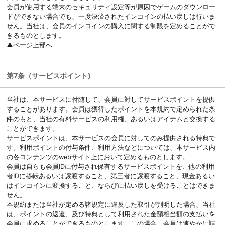
会員が使用する端末のセキュリティ設定等が原因でゲームのダウンロー
ドができない場合でも、一度決済されたインコインの払い戻しは行いま
せん。当社は、会員のインコインの購入に関する制限を定めることがで
きるものとします。
▲ページ上部へ
第7条（サービスポイント)
当社は、本サービスに付随して、会員に対してサービスポイントを提供
することがあります。会員は獲得したポイントを本規約で定められた条
件のもと、当社の有料サービスの利用権、あるいはアイテムと交換する
ことができます。
サービスポイントは、本サービスの会員に対してのみ提供される特典で
す。利用ポイントの付与条件、利用方法などについては、本サービス内
の各コンテンツのwebサイト上において定めるものとします。
会員は自らも会員IDに付与され保有するサービスポイントを、他の利用
者IDに移転あるいは譲渡すること、第三者に譲渡すること、現金あるい
はインコインに変換すること、ならびに払い戻しを受けることはできま
せん。
本規約または当社が定める諸規定に違反した取引が判明した場合、当社
は、ポイントの返還、及び特典として利用された金額相当額の支払いを
会員に求めることができるものとします。この場合、会員は速やかに請