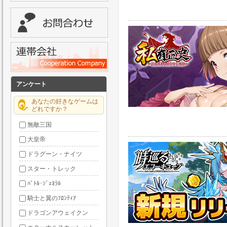
アンケート
あなたの好きなゲームは
どれですか？
無敵三国
大皇帝
ドラグーン・ナイツ
スター・トレック
ﾊﾞﾄﾙ･ｼﾞｪﾈﾗﾙ
騎士と翼のﾌﾛﾝﾃｨｱ
ドラゴンアウェイクン