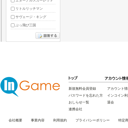
エターナルスカーレット
リトルリッチマン
サヴェージ・キング
ぶっ飛び三国
あやかしっくレコード
新規無料会員登録
アカウント情
パスワードを忘れた方
インコイン利
おしらせ一覧
退会
連携会社
会社概要
事業内容
利用規約
プライバシーポリシー
特定