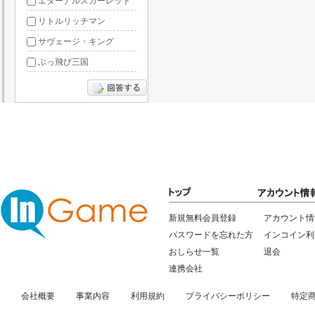
エターナルスカーレット
リトルリッチマン
サヴェージ・キング
ぶっ飛び三国
あやかしっくレコード
新規無料会員登録
アカウント情
パスワードを忘れた方
インコイン利
おしらせ一覧
退会
連携会社
会社概要
事業内容
利用規約
プライバシーポリシー
特定