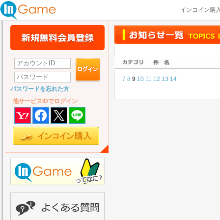
インコイン購
7
8
9
10
11
12
13
14
パスワードを忘れた方
他サービスIDでログイン