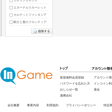
カオスジェネシス
エターナルスカーレット
カルテットファンタジア
騎士と翼のフロンティア
ドラグーン・ナイツ
ぶっ飛び三国
星間パイオニア
三国RANSE
リトルリッチマン
無敵三国
新規無料会員登録
アカウント情
パスワードを忘れた方
インコイン利
おしらせ一覧
退会
連携会社
会社概要
事業内容
利用規約
プライバシーポリシー
特定