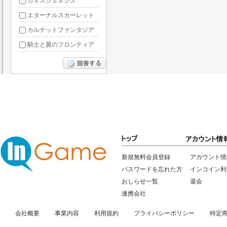
カオスジェネシス
エターナルスカーレット
カルテットファンタジア
騎士と翼のフロンティア
ドラグーン・ナイツ
ぶっ飛び三国
星間パイオニア
三国RANSE
リトルリッチマン
無敵三国
新規無料会員登録
アカウント情
パスワードを忘れた方
インコイン利
おしらせ一覧
退会
連携会社
会社概要
事業内容
利用規約
プライバシーポリシー
特定