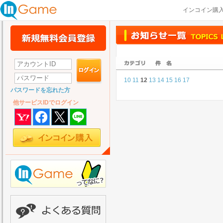
インコイン購
10
11
12
13
14
15
16
17
パスワードを忘れた方
他サービスIDでログイン