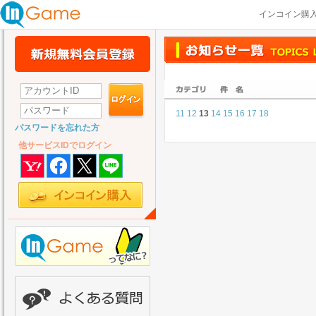
インコイン購
11
12
13
14
15
16
17
18
パスワードを忘れた方
他サービスIDでログイン