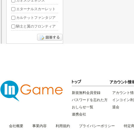
カオスジェネシス
エターナルスカーレット
カルテットファンタジア
騎士と翼のフロンティア
ドラグーン・ナイツ
ぶっ飛び三国
星間パイオニア
三国RANSE
リトルリッチマン
無敵三国
新規無料会員登録
アカウント情
パスワードを忘れた方
インコイン利
おしらせ一覧
退会
連携会社
会社概要
事業内容
利用規約
プライバシーポリシー
特定