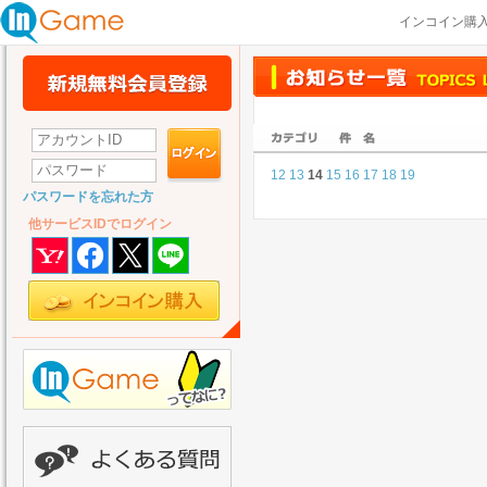
インコイン購
12
13
14
15
16
17
18
19
パスワードを忘れた方
他サービスIDでログイン