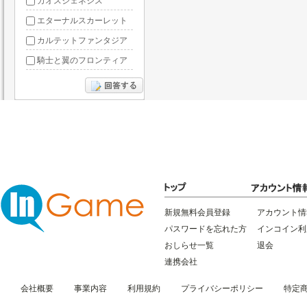
カオスジェネシス
エターナルスカーレット
カルテットファンタジア
騎士と翼のフロンティア
ドラグーン・ナイツ
ぶっ飛び三国
星間パイオニア
三国RANSE
リトルリッチマン
無敵三国
新規無料会員登録
アカウント情
パスワードを忘れた方
インコイン利
おしらせ一覧
退会
連携会社
会社概要
事業内容
利用規約
プライバシーポリシー
特定