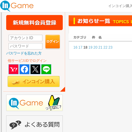
インコイン購
16
17
18
19
20
21
22
23
パスワードを忘れた方
他サービスIDでログイン