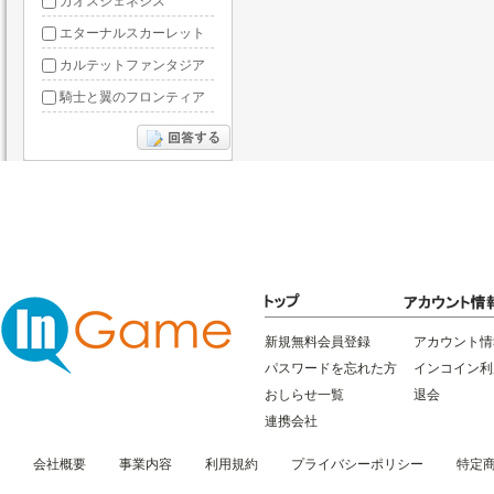
カオスジェネシス
エターナルスカーレット
カルテットファンタジア
騎士と翼のフロンティア
ドラグーン・ナイツ
ぶっ飛び三国
星間パイオニア
三国RANSE
リトルリッチマン
無敵三国
新規無料会員登録
アカウント情
パスワードを忘れた方
インコイン利
おしらせ一覧
退会
連携会社
会社概要
事業内容
利用規約
プライバシーポリシー
特定