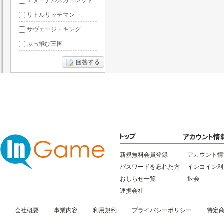
エターナルスカーレット
リトルリッチマン
サヴェージ・キング
ぶっ飛び三国
あやかしっくレコード
新規無料会員登録
アカウント情
パスワードを忘れた方
インコイン利
おしらせ一覧
退会
連携会社
会社概要
事業内容
利用規約
プライバシーポリシー
特定