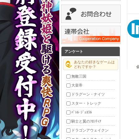
アンケート
あなたの好きなゲームは
どれですか？
無敵三国
大皇帝
ドラグーン・ナイツ
スター・トレック
ﾊﾞﾄﾙ･ｼﾞｪﾈﾗﾙ
騎士と翼のﾌﾛﾝﾃｨｱ
ドラゴンアウェイクン