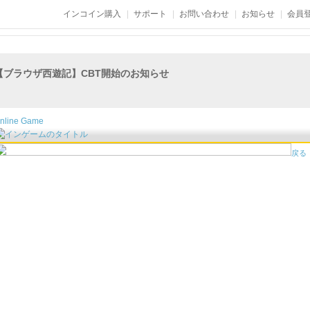
インコイン購入
サポート
お問い合わせ
お知らせ
会員登
【ブラウザ西遊記】CBT開始のお知らせ
nline Game
無敵三国
戻る
カエサル帝国
封神記
極光