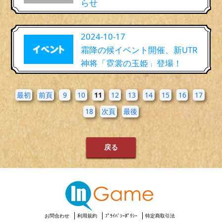
らせ
2024-10-17
霜降の候イベント開催、新UTR
神将「霓裳の玉姫」登場！
最初
前頁
9
10
11
12
13
14
15
16
17
18
次頁
最後
戻る
お問合わせ
利用規約
ﾌﾟﾗｲﾊﾞｼｰﾎﾟﾘｼｰ
特定商取引法