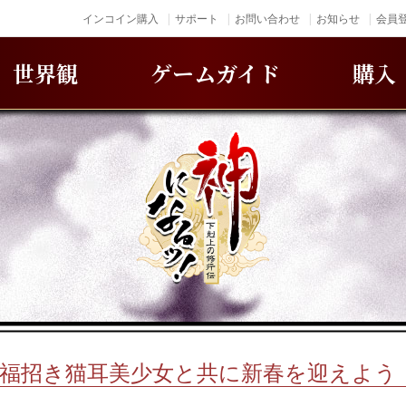
インコイン購入
サポート
お問い合わせ
お知らせ
会員登
世界観
ゲームガイド
購入
！福招き猫耳美少女と共に新春を迎えよう