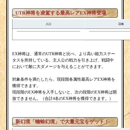
UTR神将を凌駕する最高レアEX神将登場
入口
召喚
EX神将は、通常のUTR神将と比べ、より高い能力ステー
タスを所持している。主人公の戦力を引き上げ、戦闘中
において敵に大ダメージを与えることができます。
対象条件を満たしたら、現段階各属性最高レアEX神将を
獲得できます。
現段階のEX神将を入手しないと、次の段階のEX神将は開
放できません。（合計4名のEX神将を獲得できます。）
新幻境「蟾蜍幻境」で大量元宝をゲット！