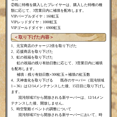
②既に特権を購入したプレイヤーは、購入した特権の種
類に応じて、3営業日内に補填を配布します。
VIPパープルダイヤ：160虹玉
VIPレッドダイヤ：1000虹玉
VIPゴールドダイヤ：6900虹玉
＜取り下げた内容＞
1、元宝商店のチャージ2倍を取り下げた
2、応援商店を取り下げた
3、虹の祝福を取り下げた
虹の祝福の残り有効日数に応じて、3営業日内に補填
を配布します。
補填：残り有効日数×300虹玉＝補填の虹玉数
4、天神進化を取り下げる 既存のサーバー（混沌領域
1～36）は12/14メンテナンスした後、15日目に取り下げし
ます。
混沌領域37から開放される新サーバーは、12/14メン
テナンスした後、開放しません。
5、時空聖殿イベントの調整について
混沌領域37から開放される新サーバーにおいて、時