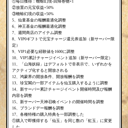
①毎日獲得：蟾蜍幻境-回帰巻物×1
②放置の元宝収益+50%
③蟾蜍幻境の収益+50%
5、仙童基金の報酬最適化調整
6、神王基金の報酬最適化調整
7、週間商店のアイテム調整
8、VIP0ギフトで元宝チャージ還元券追加（新サーバー限
定）
9、VIP1必要な経験値を1600に調整
10、VIP5累計チャージイベント追加（新サーバー限定）
11、「山海妖録」はデフォルトで非表示で、いずれかを
アクティブ化すると開放される
12、鸿蒙界の開放条件、開放報酬を調整
13、珍宝閣の一部アイテムを仙玉購入するように調整
14、新サーバー累計チャージイベント開催時間及び報酬
内容を調整
15、新サーバー天神召喚イベントの開催時間を調整
16、ブランドデー報酬を調整
17、各種特権の購入特典を一部調整した
①購入で即獲得する「仙玉」を同じ数の「虹玉」に変更
した