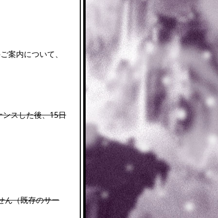
。
容のご案内について、
ナンスした後、15日
せん（既存のサー