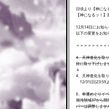
日頃より【神にな
【神になるッ！】
12月14日にお知
以下の変更をお知
＝＝＝＝＝＝＝＝
4、
天神進化を取り
目に取り下げしま
↓
4、天神進化を
12/31(日)23
6、
幸運めぐりイ
混沌領域37から
バーは調整しませ