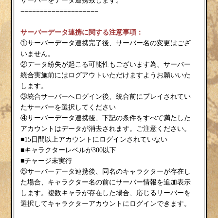
サーバーをデータ連携致します。
====================
サーバーデータ連携に関する注意事項：
①サーバーデータ連携完了後、サーバー名の変更はござ
いません。
②データ紛失が起こる可能性もございます為、サーバー
統合実施前にはログアウトいただけますようお願いいた
します。
③統合サーバーへログイン後、統合前にプレイされてい
たサーバーを選択してください
④サーバーデータ連携後、下記の条件をすべて満たした
アカウントはデータが消去されます。ご注意ください。
■15日間以上アカウントにログインされていない
■キャラクターレベルが300以下
■チャージ未実行
⑤サーバーデータ連携後、同名のキャラクターが存在し
た場合、キャラクター名の前にサーバー情報を追加表示
します。複数キャラが存在した場合、応じるサーバーを
選択してキャラクターアカウントにログインできます。