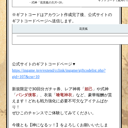
ギフトコードで配布い
・式神「花見狐の欠片×20」
※ギフトコードはアカウント作成完了後、公式サイトの
ギフトコードページへ送信します。
花見狐
公式サイトのギフトコードページ▼
https://ingame.jp/e/extend/cclink/ingame/giftcodelist.php?
gid=107&css=10
新規限定で30回分ガチャ券、レア神将「
妲己
」や式神
「
パンダ侠客
」、衣装「
喰竜神衣
」など、豪華報酬が貰
えます！どれも戦力強化に必要不可欠なアイテムばか
り！
ぜひこのチャンスでご体験してみてください。
今後とも【神になるッ！】をよろしくお願いいたしま