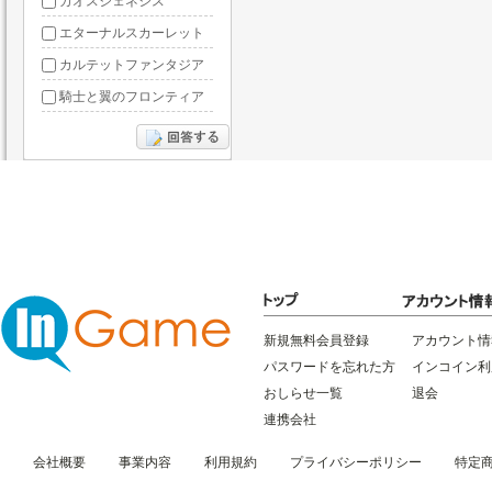
カオスジェネシス
エターナルスカーレット
カルテットファンタジア
騎士と翼のフロンティア
ドラグーン・ナイツ
ぶっ飛び三国
星間パイオニア
三国RANSE
リトルリッチマン
無敵三国
新規無料会員登録
アカウント情
パスワードを忘れた方
インコイン利
おしらせ一覧
退会
連携会社
会社概要
事業内容
利用規約
プライバシーポリシー
特定