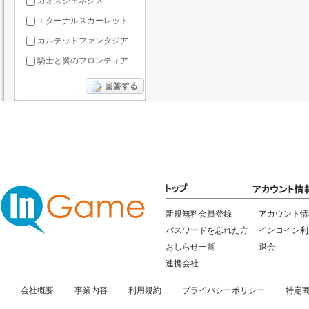
カオスジェネシス
エターナルスカーレット
カルテットファンタジア
騎士と翼のフロンティア
ドラグーン・ナイツ
ぶっ飛び三国
星間パイオニア
三国RANSE
リトルリッチマン
無敵三国
新規無料会員登録
アカウント情
パスワードを忘れた方
インコイン利
おしらせ一覧
退会
連携会社
会社概要
事業内容
利用規約
プライバシーポリシー
特定