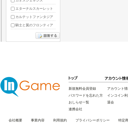
カオスジェネシス
エターナルスカーレット
カルテットファンタジア
騎士と翼のフロンティア
ドラグーン・ナイツ
ぶっ飛び三国
星間パイオニア
三国RANSE
リトルリッチマン
無敵三国
新規無料会員登録
アカウント情
パスワードを忘れた方
インコイン利
おしらせ一覧
退会
連携会社
会社概要
事業内容
利用規約
プライバシーポリシー
特定