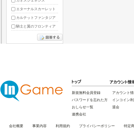
カオスジェネシス
エターナルスカーレット
カルテットファンタジア
騎士と翼のフロンティア
ドラグーン・ナイツ
ぶっ飛び三国
星間パイオニア
三国RANSE
リトルリッチマン
無敵三国
新規無料会員登録
アカウント情
パスワードを忘れた方
インコイン利
おしらせ一覧
退会
連携会社
会社概要
事業内容
利用規約
プライバシーポリシー
特定