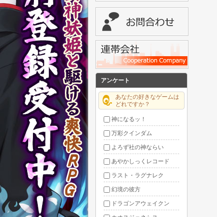
アンケート
あなたの好きなゲームは
どれですか？
神になるッ！
万彩クインダム
よろず社の神ならい
あやかしっくレコード
ラスト・ラグナレク
幻境の彼方
ドラゴンアウェイクン