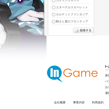
カオスジェネシス
エターナルスカーレット
カルテットファンタジア
騎士と翼のフロンティア
ドラグーン・ナイツ
ぶっ飛び三国
星間パイオニア
三国RANSE
リトルリッチマン
無敵三国
新
パ
お
連
会社概要
事業内容
利用規約