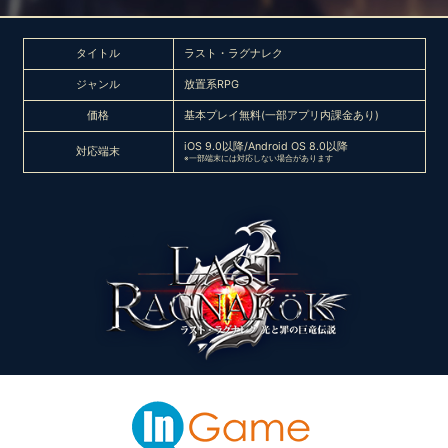
タイトル
ラスト・ラグナレク
ジャンル
放置系RPG
価格
基本プレイ無料(一部アプリ内課金あり)
iOS 9.0以降/Android OS 8.0以降
対応端末
※一部端末には対応しない場合があります