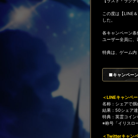
【ラスト・ラグナ
この度は【LINE
した。
各キャンペーン条
ユーザー全員に、
特典は、ゲーム内
■キャンペーン
＜LINEキャンペ
名称：シェアで掴
結果：50シェア
特典：英霊コイン×
※称号「イリスロー
＜Twitterキャ