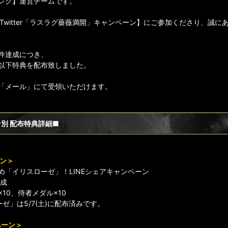
レク】運営チームです。
＆Twitter「ラスラグ薔薇満開」キャンペーン】にご参加くださり、誠
件達成につき、
以下特典を配布致しました。
「メール」にて受領いただけます。
別 配布特典詳細■
ーン＞
め「イリスローゼ」！LINEシェアキャンペーン
達成
10、侍者メダル×10
ゼ」は5/7(土)に配布済みです。
ンペーン＞