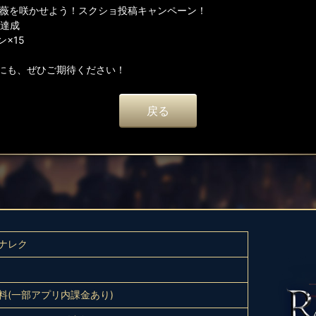
rに薔薇を咲かせよう！スクショ投稿キャンペーン！
ト達成
×15
にも、ぜひご期待ください！
戻る
ナレク
料(一部アプリ内課金あり)