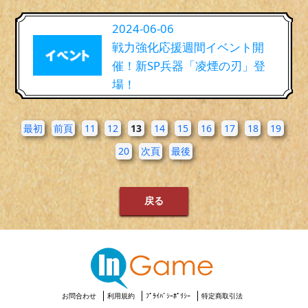
2024-06-06
戦力強化応援週間イベント開
催！新SP兵器「凌煙の刃」登
場！
最初
前頁
11
12
13
14
15
16
17
18
19
20
次頁
最後
戻る
お問合わせ
利用規約
ﾌﾟﾗｲﾊﾞｼｰﾎﾟﾘｼｰ
特定商取引法