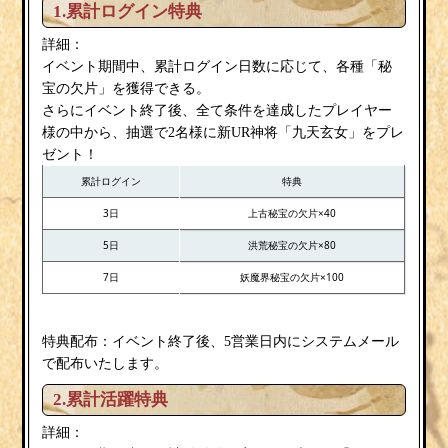
1.累計ログイン特典
詳細：
イベント期間中、累計ログイン日数に応じて、各種「秘
宝の欠片」を獲得できる。
さらにイベント終了後、全て条件を達成したプレイヤー
様の中から、抽選で2名様に新UR神将「九天玄女」をプレ
ゼント！
累計ログイン
特典
3日
上古秘宝の欠片×40
5日
洪荒秘宝の欠片×80
7日
妖魔界秘宝の欠片×100
特典配布：イベント終了後、5営業日内にシステムメール
で配布いたします。
2.累計活躍特典
詳細：