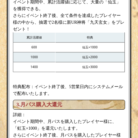
イベント期間中、累計活躍値に応じて、大量の「仙玉」
を獲得できる。
さらにイベント終了後、全て条件を達成したプレイヤー
様の中から、抽選で2名様に新UR神将「九天玄女」をプレ
ゼント！
累計活躍値
特典
600
仙玉×1000
1000
仙玉×2000
1400
仙玉×3000
特典配布：イベント終了後、5営業日内にシステムメール
で配布いたします。
3.月パス購入大還元
詳細：
イベント期間中、月パスを購入したプレイヤー様に、
「虹玉×1000」を還元いたします。
さらにイベント終了後、月パスを購入したプレイヤー様