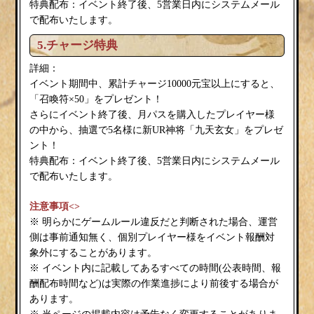
特典配布：イベント終了後、5営業日内にシステムメール
で配布いたします。
5.チャージ特典
詳細：
イベント期間中、累計チャージ10000元宝以上にすると、
「召喚符×50」をプレゼント！
さらにイベント終了後、月パスを購入したプレイヤー様
の中から、抽選で5名様に新UR神将「九天玄女」をプレゼ
ント！
特典配布：イベント終了後、5営業日内にシステムメール
で配布いたします。
注意事項<>
※ 明らかにゲームルール違反だと判断された場合、運営
側は事前通知無く、個別プレイヤー様をイベント報酬対
象外にすることがあります。
※ イベント内に記載してあるすべての時間(公表時間、報
酬配布時間など)は実際の作業進捗により前後する場合が
あります。