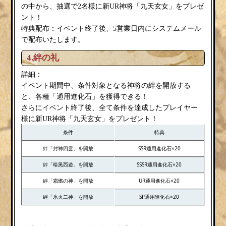
の中から、抽選で2名様に新UR神将「九天玄女」をプレゼ
ント！
特典配布：イベント終了後、5営業日内にシステムメール
で配布いたします。
4.絆の礼
詳細：
イベント期間中、条件対象となる神将の絆を開放する
と、各種「通用進化石」を獲得できる！
さらにイベント終了後、全て条件を達成したプレイヤー
様に新UR神将「九天玄女」をプレゼント！
条件
特典
絆「封神四霊」を開放
SSR通用進化石×20
絆「暗黒西遊」を開放
SSSR通用進化石×20
絆「霜燃の神」を開放
UR通用進化石×20
絆「氷火二神」を開放
SP通用進化石×20