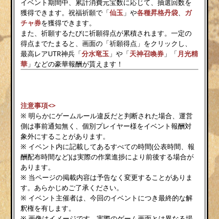
イベント期間中、累計消費元宝数に応じて、抽選回数を
獲得できます。祝福祈願で「
仙玉
」や
各種昇格丹袋
、
ガ
チャ券
を獲得できます。
また、祈願するたびに祈願得点が累積されます。一定の
得点までたまると、画面の「祈願得点」をクリックし、
最高レアUTR神兵「
分水竜玉
」や「
天神召喚券
」「
月光精
華
」などの豪華報酬が貰えます！
注意事項<>
※ 明らかにゲームルール違反だと判断された場合、運営
側は事前通知無く、個別プレイヤー様をイベント報酬対
象外にすることがあります。
※ イベント内に記載してあるすべての時間(公表時間、報
酬配布時間など)は実際の作業進捗により前後する場合が
あります。
※ 当ページの掲載内容は予告なく変更することがありま
す。あらかじめご了承ください。
※ イベント主催者は、今回のイベントにつき最終的な解
釈権を有します。
※ 画像はイメージです。実際のゲーム画面とは異なる場