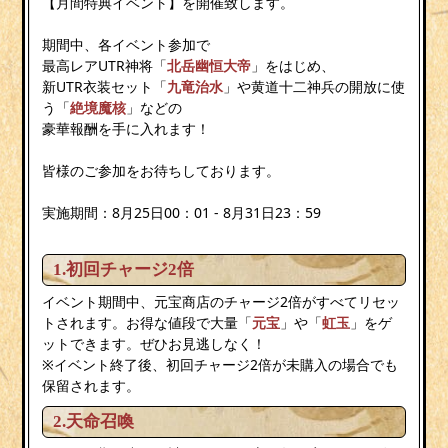
【月間特典イベント】を開催致します。
期間中、各イベント参加で
最高レアUTR神将「
北
岳
幽恒大帝
」をはじめ、
新UTR衣装セット「
九竜治水
」や黄道十二神兵の開放に使
う「
絶境魔核
」などの
豪華報酬を手に入れます！
皆様のご参加をお待ちしております。
実施期間：8月25日00：01 - 8月31日23：59
1.初回チャージ2倍
イベント期間中、元宝商店のチャージ2倍がすべてリセッ
トされます。お得な値段で大量「
元宝
」や「
虹玉
」をゲ
ットできます。ぜひお見逃しなく！
※イベント終了後、初回チャージ2倍が未購入の場合でも
保留されます。
2.天命召喚