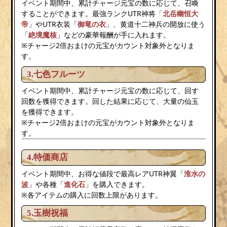
イベント期間中、累計チャージ元宝の数に応じて、召喚
することができます。最強ランクUTR神将「
北
岳
幽恒大
帝
」やUTR衣装「
御竜の衣
」、黄道十二神兵の開放に使う
「
絶境魔核
」などの豪華報酬が手に入れます。
※チャージ2倍おまけの元宝がカウント対象外となりま
す。
3.七色フルーツ
イベント期間中、累計チャージ元宝の数に応じて、回す
回数を獲得できます。回した結果に応じて、大量の仙玉
を獲得できます。
※チャージ2倍おまけの元宝がカウント対象外となりま
す。
4.特価商店
イベント期間中、お得な値段で最高レアUTR神翼「
淮水
の
波
」や各種「
進化石
」を購入できます。
※各アイテムの購入に回数上限があります。
5.玉樹祝福