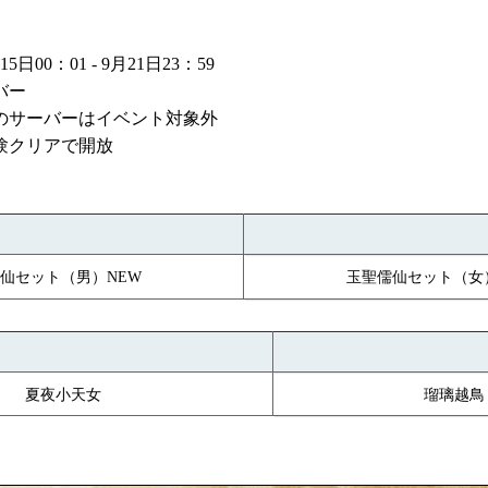
00：01 - 9月21日23：59
バー
内のサーバーはイベント対象外
験クリアで開放
仙
玉聖儒仙
セット（男）NEW
セット（女
夏夜小天女
瑠璃越鳥