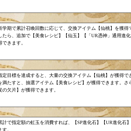
仙桃
新学期で累計召喚回数に応じて、交換アイテム【
】を獲得
美食レシピ
したら、追加で【
】【仙玉】【「UR憑神」通用進化
得できます。
仙桃
指定目標を達成すると、大量の交換アイテム【
】が獲得で
美食レシピ
を満たすと、抽選アイテム【
】が獲得できます。さ
杖の欠片】が獲得できます。
累計で指定額の虹玉を消費すれば、【SP進化石】【UR進化石
ます。