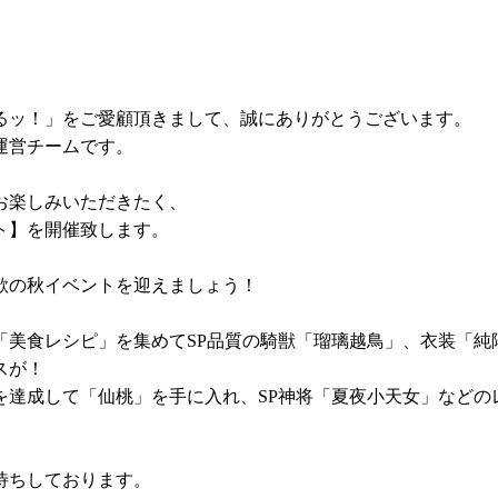
るッ！」をご愛顧頂きまして、誠にありがとうございます。
運営チームです。
お楽しみいただきたく、
ト
】を開催致します。
欲の秋イベント
を迎えましょう！
瑠璃越鳥
純
「美食レシピ」を集めてSP品質の騎獣「
」、衣装「
スが！
夏夜小天女
を達成して「仙桃」を手に入れ、SP神将「
」などの
待ちしております。