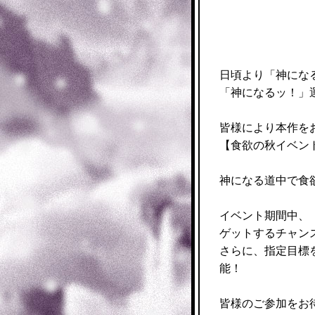
日頃より「神にな
「神になるッ！」
皆様により本作を
食欲の秋イベン
【
食
神になる道中で
イベント期間中、
ゲットするチャン
さらに、指定目標
能！
皆様のご参加をお