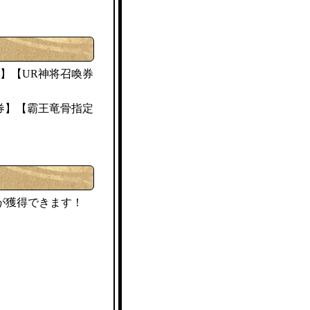
】【UR神将召喚券
券】【霸王竜骨指定
が獲得できます！