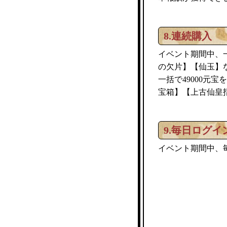
8.連続購入
イベント期間中、一
の欠片】【仙玉】
一括で49000元
宝箱】【上古仙皇
9.毎日ログイ
イベント期間中、