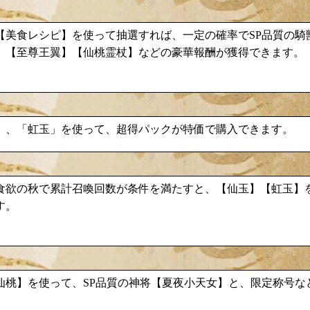
【美食レシピ】を使って抽選すれば、一定の確率でSP品質の騎
至尊王翼
仙桃霊杖
】【
】【
】などの豪華報酬が獲得できます。
」、「虹玉」を使って、超得パックが特価で購入できます。
食欲の秋で累計召喚回数が条件を満たすと、【仙玉】【虹玉】
す。
仙桃
夏夜小天女
】を使って、SP品質の神将【
】と、限定称号な