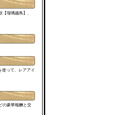
瑠璃越鳥
獣【
】、
を使って、レアアイ
どの豪華報酬と交