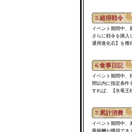
5.超得戦令
イベント期間中、
さらに戦令を購入
通用進化石】を獲
6.食事日記
イベント期間中、
間以内に指定条件
すれば、【氷竜王
7.累計消費
イベント期間中、
華報酬が獲得でき