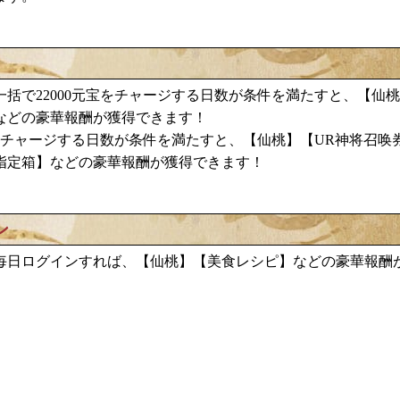
仙桃
括で22000元宝をチャージする日数が条件を満たすと、【
などの豪華報酬が獲得できます！
仙桃
宝をチャージする日数が条件を満たすと、【
】【UR神将召唤
指定箱】などの豪華報酬が獲得できます！
ン
仙桃
美食レシピ
毎日ログインすれば、【
】【
】などの豪華報酬