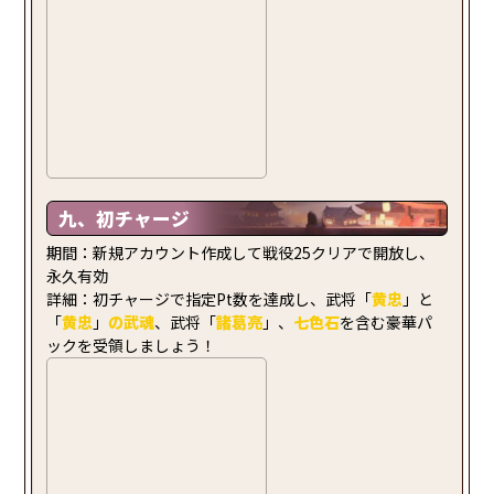
九、初チャージ
期間：新規アカウント作成して戦役25クリアで開放し、
永久有効
詳細：初チャージで指定Pt数を達成し、武将「
黄忠
」と
「
黄忠
」
の武魂
、武将「
諸葛亮
」、
七色石
を含む豪華パ
ックを受領しましょう！