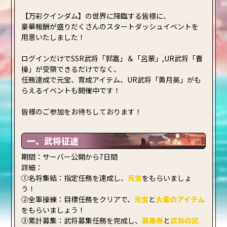
【万彩クインダム】の世界に降臨する皆様に、
豪華報酬が盛りだくさんのスタートダッシュイベントを
用意いたしました！
ログインだけでSSR武将「郭嘉」＆「呂蒙」,UR武将「曹
操」が受領できるだけでなく、
任務達成で元宝、育成アイテム、UR武将「黄月英」がも
らえるイベントも開催中です！
皆様のご参加をお待ちしております！
一、武将征途
期間：サーバー公開から7日間
詳細：
①名将集結：指定任務を達成し、
元宝
をもらいましょ
う！
②全軍操練：目標任務をクリアで、
元宝
と
大量
のアイテム
をもらいましょう！
③累計募集：武将募集任務を完成し、
募集券
と
武将の武