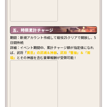
五、時限累計チャージ
期間：新規アカウント作成して戦役25クリアで開放し、5
日間持続
詳細：イベント期間中、累計チャージ額が指定値になれ
ば、武将「
黄忠
」の
武魂
＆
神器
、
武将「曹操」＆「周
瑜」
とその神器を含む豪華報酬が受領可能！