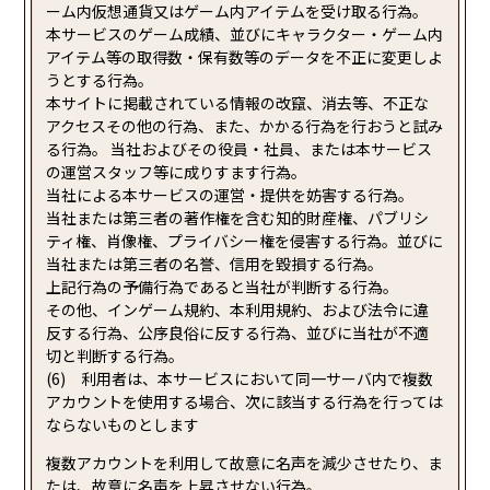
ーム内仮想通貨又はゲーム内アイテムを受け取る行為。
本サービスのゲーム成績、並びにキャラクター・ゲーム内
アイテム等の取得数・保有数等のデータを不正に変更しよ
うとする行為。
本サイトに掲載されている情報の改竄、消去等、不正な
アクセスその他の行為、また、かかる行為を行おうと試み
る行為。 当社およびその役員・社員、または本サービス
の運営スタッフ等に成りすます行為。
当社による本サービスの運営・提供を妨害する行為。
当社または第三者の著作権を含む知的財産権、パブリシ
ティ権、肖像権、プライバシー権を侵害する行為。並びに
当社または第三者の名誉、信用を毀損する行為。
上記行為の予備行為であると当社が判断する行為。
その他、インゲーム規約、本利用規約、および法令に違
反する行為、公序良俗に反する行為、並びに当社が不適
切と判断する行為。
(6) 利用者は、本サービスにおいて同一サーバ内で複数
アカウントを使用する場合、次に該当する行為を行っては
ならないものとします
複数アカウントを利用して故意に名声を減少させたり、ま
たは、故意に名声を上昇させない行為。