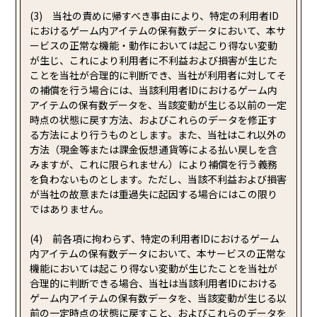
(3) 当社の責めに帰すべき事由により、特定の利用者ID
におけるゲーム内アイテムの保有数データにおいて、本サ
ービスの正常な機能・動作においては起こり得ない変動
が生じ、これにより利用者に不利益および損害が生じた
ことを当社が合理的に判断でき、当社が利用者に対してそ
の補償を行う場合には、当該利用者IDにおけるゲーム内
アイテムの保有数データを、当該変動が生じる以前の一定
時点の状態に戻す方法、およびこれらのデータを修正す
る方法により行うものとします。また、当社はこれ以外の
方法（現金等または課金仮想通貨等による払い戻しを含
みますが、これに限られません）により補償を行う義務
を負わないものとします。ただし、当該不利益および損害
が当社の故意または重過失に起因する場合にはこの限り
ではありません。
(4) 前各項に拘わらず、特定の利用者IDにおけるゲーム
内アイテムの保有数データにおいて、本サービスの正常な
機能においては起こり得ない変動が生じたことを当社が
合理的に判断できる場合、当社は当該利用者IDにおける
ゲーム内アイテムの保有数データを、当該変動が生じる以
前の一定時点の状態に戻すこと、およびこれらのデータを