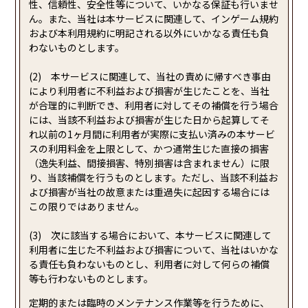
性、信頼性、安全性等について、いかなる保証も行いませ
ん。また、当社は本サービスに関連して、インゲーム規約
および本利用規約に明記される以外にいかなる責任も負
わないものとします。
(2) 本サービスに関連して、当社の責めに帰すべき事由
により利用者に不利益および損害が生じたことを、当社
が合理的に判断でき、利用者に対してその補償を行う場合
には、当該不利益および損害が生じた日から起算してそ
れ以前の1ヶ月間に利用者が実際に支払い済みの本サービ
スの利用料金を上限として、かつ通常生じた直接の損害
（逸失利益、間接損害、特別損害は含まれません）に限
り、当該補償を行うものとします。ただし、当該不利益お
よび損害が当社の故意または重過失に起因する場合には
この限りではありません。
(3) 次に該当する場合において、本サービスに関連して
利用者に生じた不利益および損害について、当社はいかな
る責任も負わないものとし、利用者に対して何らの補償
等も行わないものとします。
定期的または臨時のメンテナンス作業等を行うために、