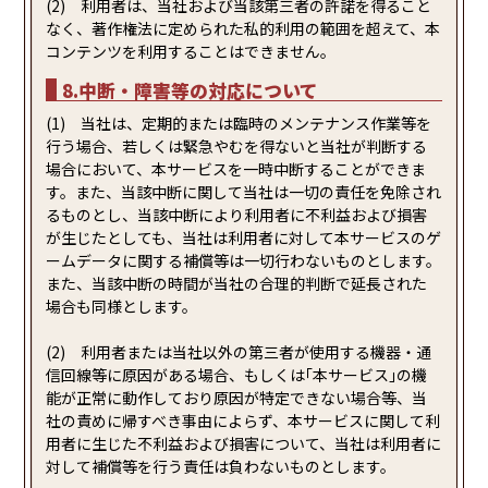
(2) 利用者は、当社および当該第三者の許諾を得ること
なく、著作権法に定められた私的利用の範囲を超えて、本
コンテンツを利用することはできません。
8.中断・障害等の対応について
(1) 当社は、定期的または臨時のメンテナンス作業等を
行う場合、若しくは緊急やむを得ないと当社が判断する
場合において、本サービスを一時中断することができま
す。また、当該中断に関して当社は一切の責任を免除され
るものとし、当該中断により利用者に不利益および損害
が生じたとしても、当社は利用者に対して本サービスのゲ
ームデータに関する補償等は一切行わないものとします。
また、当該中断の時間が当社の合理的判断で延長された
場合も同様とします。
(2) 利用者または当社以外の第三者が使用する機器・通
信回線等に原因がある場合、もしくは｢本サービス｣の機
能が正常に動作しており原因が特定できない場合等、当
社の責めに帰すべき事由によらず、本サービスに関して利
用者に生じた不利益および損害について、当社は利用者に
対して補償等を行う責任は負わないものとします。