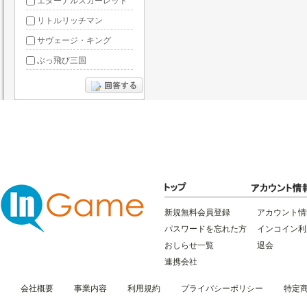
エターナルスカーレット
リトルリッチマン
サヴェージ・キング
ぶっ飛び三国
あやかしっくレコード
新規無料会員登録
アカウント情
パスワードを忘れた方
インコイン利
おしらせ一覧
退会
連携会社
会社概要
事業内容
利用規約
プライバシーポリシー
特定