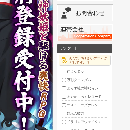
アンケート
あなたの好きなゲームは
どれですか？
神になるッ！
万彩クインダム
よろず社の神ならい
あやかしっくレコード
ラスト・ラグナレク
幻境の彼方
ドラゴンアウェイクン