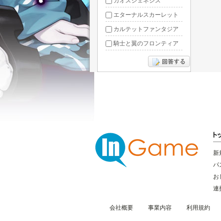
カオスジェネシス
エターナルスカーレット
カルテットファンタジア
騎士と翼のフロンティア
ドラグーン・ナイツ
ぶっ飛び三国
星間パイオニア
三国RANSE
リトルリッチマン
無敵三国
新
パ
お
連
会社概要
事業内容
利用規約