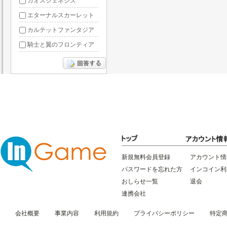
カオスジェネシス
エターナルスカーレット
カルテットファンタジア
騎士と翼のフロンティア
ドラグーン・ナイツ
ぶっ飛び三国
星間パイオニア
三国RANSE
リトルリッチマン
無敵三国
新規無料会員登録
アカウント情
パスワードを忘れた方
インコイン利
おしらせ一覧
退会
連携会社
会社概要
事業内容
利用規約
プライバシーポリシー
特定