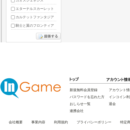
カオスジェネシス
エターナルスカーレット
カルテットファンタジア
騎士と翼のフロンティア
ドラグーン・ナイツ
ぶっ飛び三国
星間パイオニア
三国RANSE
リトルリッチマン
無敵三国
新規無料会員登録
アカウント情
パスワードを忘れた方
インコイン利
おしらせ一覧
退会
連携会社
会社概要
事業内容
利用規約
プライバシーポリシー
特定