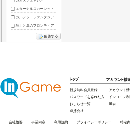
カオスジェネシス
エターナルスカーレット
カルテットファンタジア
騎士と翼のフロンティア
ドラグーン・ナイツ
ぶっ飛び三国
星間パイオニア
三国RANSE
リトルリッチマン
無敵三国
新規無料会員登録
アカウント情
パスワードを忘れた方
インコイン利
おしらせ一覧
退会
連携会社
会社概要
事業内容
利用規約
プライバシーポリシー
特定