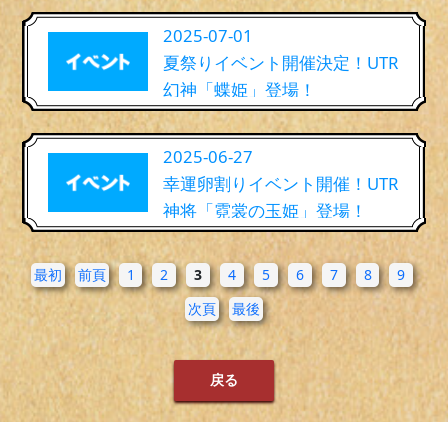
2025-07-01
夏祭りイベント開催決定！UTR
幻神「蝶姫」登場！
2025-06-27
幸運卵割りイベント開催！UTR
神将「霓裳の玉姫」登場！
最初
前頁
1
2
3
4
5
6
7
8
9
次頁
最後
戻る