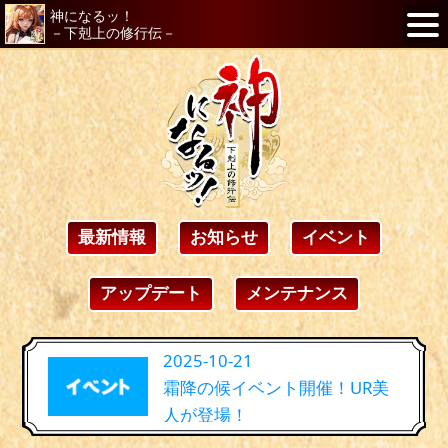
神になるッ！
－下剋上の修行伝－
最新情報
お知らせ
イベント
アップデート
メンテナンス
2025-10-21
霜降の候イベント開催！UR美
人が登場！