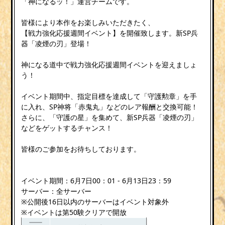
「神になるッ！」運営チームです。
皆様により本作をお楽しみいただきたく、
【戦力強化応援週間イベント】を開催致します。新SP兵
器「凌煙の刃」登場！
神になる道中で戦力強化応援週間イベントを迎えましょ
う！
イベント期間中、指定目標を達成して「守護勲章」を手
に入れ、SP神将「赤鬼丸」などのレア報酬と交換可能！
さらに、「守護の星」を集めて、新SP兵器「凌煙の刃」
などをゲットするチャンス！
皆様のご参加をお待ちしております。
イベント期間：6月7日00：01 - 6月13日23：59
サーバー：全サーバー
※公開後16日以内のサーバーはイベント対象外
※イベントは第50験クリアで開放