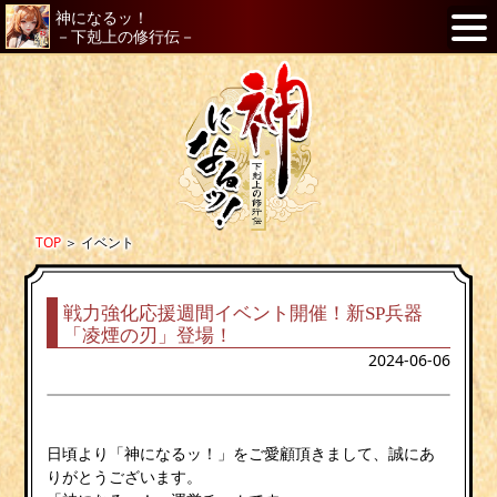
神になるッ！
－下剋上の修行伝－
TOP
＞
イベント
戦力強化応援週間イベント開催！新SP兵器
「凌煙の刃」登場！
2024-06-06
日頃より「神になるッ！」をご愛顧頂きまして、誠にあ
りがとうございます。