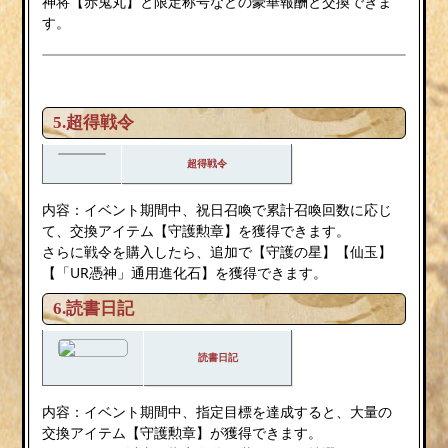
神将【赤鬼丸】と限定称号などの豪華報酬と交換できま
す。
5.超得戦令
超得戦令
内容：イベント期間中、祝日召喚で累計召喚回数に応じ
て、交換アイテム【守護勲章】を獲得できます。
さらに戦令を購入したら、追加で【守護の星】【仙玉】
【「UR憑神」通用進化石】を獲得できます。
6.読書日記
読書日記
内容：イベント期間中、指定目標を達成すると、大量の
交換アイテム【守護勲章】が獲得できます。