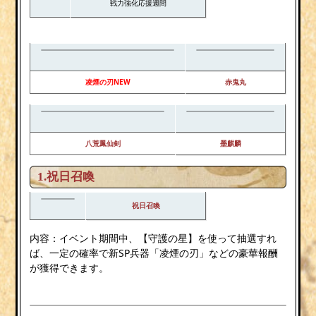
戦力強化応援週間
凌煙の刃NEW
赤鬼丸
八荒鳳仙剣
墨麒麟
1.祝日召喚
祝日召喚
内容：イベント期間中、【守護の星】を使って抽選すれ
ば、一定の確率で新SP兵器「凌煙の刃」などの豪華報酬
が獲得できます。