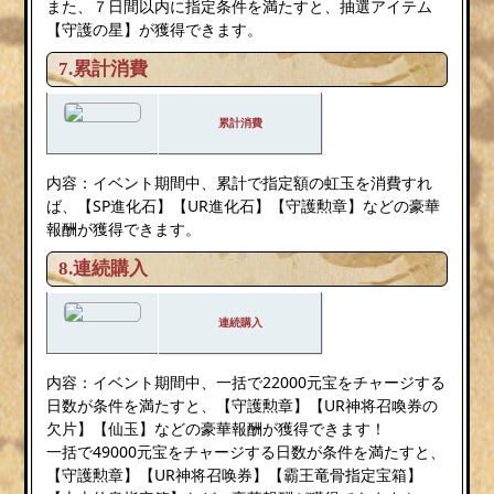
また、７日間以内に指定条件を満たすと、抽選アイテム
【守護の星】が獲得できます。
7.累計消費
累計消費
内容：イベント期間中、累計で指定額の虹玉を消費すれ
ば、【SP進化石】【UR進化石】【守護勲章】などの豪華
報酬が獲得できます。
8.連続購入
連続購入
内容：イベント期間中、一括で22000元宝をチャージする
日数が条件を満たすと、【守護勲章】【UR神将召喚券の
欠片】【仙玉】などの豪華報酬が獲得できます！
一括で49000元宝をチャージする日数が条件を満たすと、
【守護勲章】【UR神将召唤券】【霸王竜骨指定宝箱】