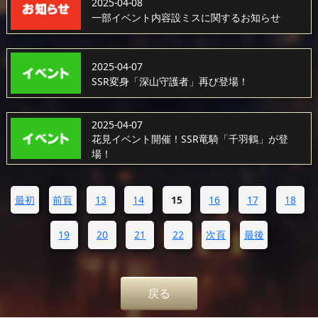
2025-04-08
一部イベント内容設ミスに関するお知らせ
2025-04-07
SSR変身「深山守護者」再び登場！
2025-04-07
花見イベント開催！SSR竜騎「千羽鶴」が登
場！
最初
前頁
13
14
15
16
17
18
19
20
21
22
次頁
最後
戻る