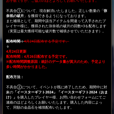
お手数ですが、ご協力のほどよろしくお願いいたします。
不具合①について、現在解消いたしました。正しい数量の「
弥
奈祇の破片
」を獲得できるようになっております。
また補填として、期間中該当アイテムを間違って入手されたプ
レイヤー様に、獲得された弥奈祇の破片の回数×3を配布します
（実質は最大獲得可能な破片数で補填させていただきます）。
配布時間：
4月24日配布する予定です。
↓
4月24日更新
配布時間：4月26日配布する予定です。
※配布時間調整原因：統計のデータ量が莫大のため、予定より
多い時間がかかりました。
配布方法：
ゲームのシステムメールで配布いたします。
不具合②について、イベントが既に終了したため、期間中に対
象の
「イースターギフト2024」「イースターギフト2024（おま
け）」
を購入したプレイヤー様、お問い合わせフォームにてご
連絡のほどよろしくお願いいたします。購入した内容によっ
て、同額の金晶石を補填配布いたします。