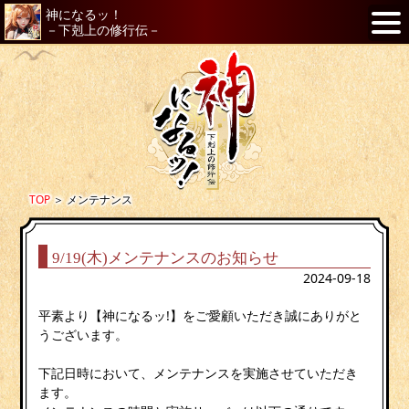
神になるッ！
－下剋上の修行伝－
TOP
＞
メンテナンス
9/19(木)メンテナンスのお知らせ
2024-09-18
平素より【神になるッ!】をご愛顧いただき誠にありがと
うございます。
下記日時において、メンテナンスを実施させていただき
ます。