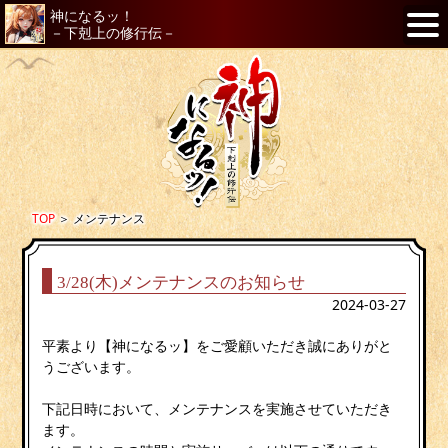
神になるッ！
－下剋上の修行伝－
TOP
＞
メンテナンス
3/28(木)メンテナンスのお知らせ
2024-03-27
平素より【神になるッ】をご愛顧いただき誠にありがと
うございます。
下記日時において、メンテナンスを実施させていただき
ます。