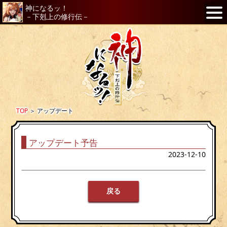
神になるッ！
－下剋上の修行伝－
TOP
＞
アップデート
アップデート予告
2023-12-10
戻る