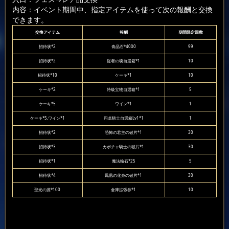
内容：イベント期間中、指定アイテムを使って次の報酬と交換
できます。
交換アイテム
報酬
期間限定回数
招待状*2
青晶石*4000
99
招待状*2
従者の魂自選箱*1
10
招待状*10
ケーキ*1
10
ケーキ*2
特級宝物自選箱*1
5
ケーキ*5
ワイン*1
1
ケーキ*5,ワイン*1
円卓騎士自選箱Lv1*1
1
招待状*2
恐怖の君主の破片*1
30
招待状*3
カボチャ騎士の破片*1
30
招待状*1
魔法輪石*25
5
招待状*4
鳳凰の化身の破片*1
30
聖光の源*100
倉庫拡張券*1
10