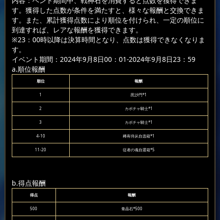
内容：ベント期間中、戦神石を消費すると点数を獲得できま
す。獲得した点数が条件を満たすと、様々な報酬と交換できま
す。また、累計獲得点数により順位を付けられ、一定の順位に
到達すれば、レアな報酬を獲得できます。
※23：00時以降は決算時間となり、点数は獲得できなくなりま
す。
イベント期間：2024年9月8日00：01-2024年9月8日23：59
a.順位報酬
順位
報酬
1
毘沙門*1
2
カボチャ騎士*1
3
カボチャ騎士*1
4-10
稀有侍从自选箱*1
11-20
従者の魂自選箱*5
b.得点報酬
得点
報酬
500
青晶石*500