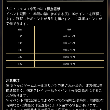
入口：フェス
→幸運の箱
→得点報酬
イベント期間中、幸運の箱に参加する度に10ポイントを獲得し
ます。獲得したポイントが条件を満たすと、「幸運コイン」が
受領できます。
得点
報酬
100
幸運コイン*1
200
幸運コイン*1
300
幸運コイン*1
400
幸運コイン*1
500
幸運コイン*1
注意事項
※ 明らかにゲームルール違反だと判断された場合、運営側は事
前通知無く、個別プレイヤー様をイベント報酬対象外にするこ
とがあります。
※ イベント内に記載してあるすべての時間(公表時間、報酬配布
時間など)は実際の作業進捗により前後する場合があります。
※ 当ページの掲載内容は予告なく変更することがあります。あ