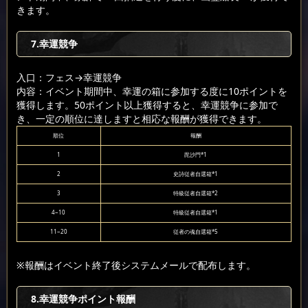
きます。
7.幸運競争
入口：フェス
→幸運競争
内容：イベント期間中、幸運の箱に参加する度に10ポイントを
獲得します。50ポイント以上獲得すると、幸運競争に参加で
き、一定の順位に達しますと相応な報酬が獲得できます。
順位
報酬
1
毘沙門*1
2
史詩従者自選箱*1
3
特級従者自選箱*2
4~10
特級従者自選箱*1
11~20
従者の魂自選箱*5
※報酬はイベント終了後システムメールで配布します。
8.幸運競争ポイント報酬