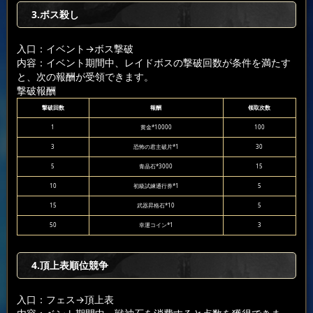
3.ボス殺し
入口：イベント
→ボス撃破
内容：イベント期間中、レイドボスの撃破回数が条件を満たす
と、次の報酬が受領できます。
撃破報酬
撃破回数
報酬
领取次数
1
黄金*10000
100
3
恐怖の君主破片*1
30
5
青晶石*3000
15
10
初級試練通行券*1
5
15
武器昇格石*10
5
50
幸運コイン*1
3
4.頂上表順位競争
入口：フェス
→頂上表