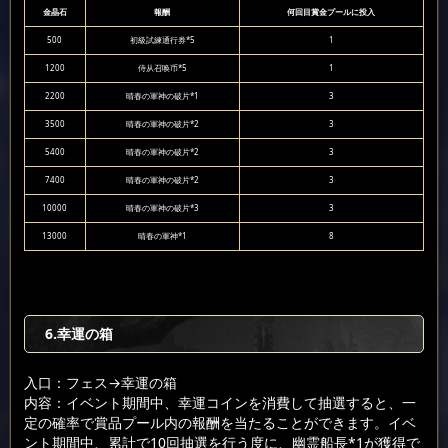
金晶石
報酬
何回目賞金プールに投入
500
初級試練通行券*5
1
1200
侍从召唤币*5
1
2200
晴春の軍神の破片*1
3
3500
晴春の軍神の破片*2
3
5400
晴春の軍神の破片*2
3
7400
晴春の軍神の破片*2
3
10000
晴春の軍神の破片*3
3
13000
晴春の軍神*1
8
6.幸運の箱
入口：フェス
→幸運の箱
内容：イベント期間中、幸運コインを消費して抽選すると、一
定の確率で賞品プール内の報酬を当たることができます。イベ
ント期間中、累計で10回抽選を行う度に、幽霊船長*1が獲得で