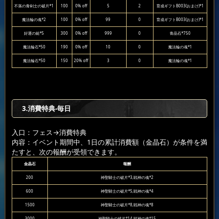
不落の青剣士の破片*1
100
0% off
5
2
育成ギフトB003(おまけ)*1
魔法輪の魂*2
100
0% off
99
0
育成ギフトB003(おまけ)*1
好運の鎚*5
300
0% off
999
0
青晶石*750
魔法輪石*50
190
0% off
10
0
魔法輪の魂*1
魔法輪石*50
150
20% off
3
0
魔法輪の魂*1
3.消費特典-毎日
入口：フェス
→消費特典
内容：イベント期間中、1日の累計消費額（金晶石）が条件を満
たすと、次の報酬が受領できます。
金晶石
報酬
200
神聖騎士の破片*3,戦神の魂*2
600
神聖騎士の破片*5,戦神の魂*4
1500
神聖騎士の破片*8,戦神の魂*8
3000
神聖騎士の破片*14,戦神の魂*15