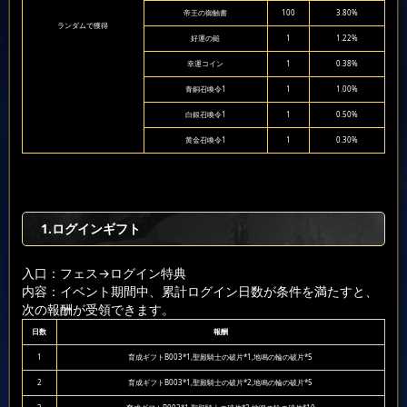
帝王の御触書
100
3.80%
ランダムで獲得
好運の鎚
1
1.22%
幸運コイン
1
0.38%
青銅召喚令1
1
1.00%
白銀召喚令1
1
0.50%
黄金召喚令1
1
0.30%
1.ログインギフト
入口：フェス
→ログイン特典
内容：イベント期間中、累計ログイン日数が条件を満たすと、
次の報酬が受領できます。
日数
報酬
1
育成ギフトB003*1,聖殿騎士の破片*1,地鳴の輪の破片*5
2
育成ギフトB003*1,聖殿騎士の破片*2,地鳴の輪の破片*5