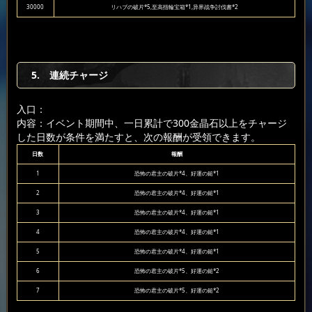
30000
リハブの破片*5,至高指輪宝箱*1,异界战争討伐書*2
5. 連続チャージ
入口：
内容：イベント期間中、一日累計で300金晶石以上をチャージ
した日数が条件を満たすと、次の報酬が受領できます。
日数
報酬
1
恐怖の君主の破片*4、好運の鎚*1
2
恐怖の君主の破片*4、好運の鎚*1
3
恐怖の君主の破片*4、好運の鎚*1
4
恐怖の君主の破片*4、好運の鎚*1
5
恐怖の君主の破片*4、好運の鎚*1
6
恐怖の君主の破片*5、好運の鎚*2
7
恐怖の君主の破片*5、好運の鎚*2