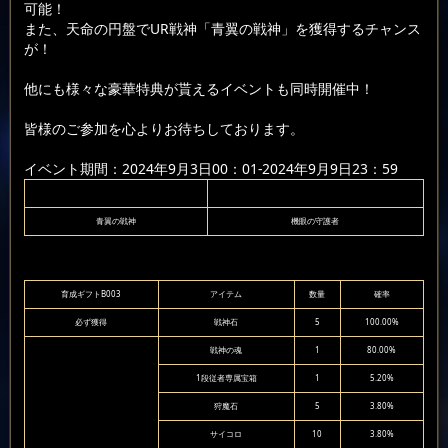
可能！
また、天命の円盤でUR戦神「青翼の戦神」を獲得するチャンス
が！
他にも様々な豪華特典が貰えるイベントも同時開催中！
皆様のご参加を心よりお待ちしております。
イベント期間：2024年9月3日00：01-2024年9月9日23：59
青翼の戦神
機眼の守護者
育成ギフトB003
アイテム
数量
確率
必ず獲得
戦神石
5
100.00%
戦神の魂
1
80.00%
1段従者専属宝箱
1
5.20%
狩魔石
5
3.80%
サイコロ
10
3.80%