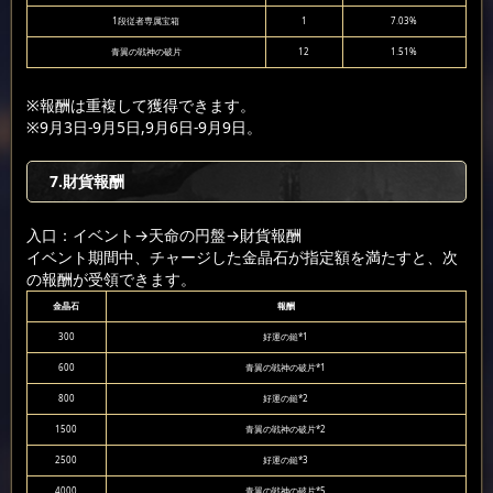
1段従者専属宝箱
1
7.03%
青翼の戦神の破片
12
1.51%
※報酬は重複して獲得できます。
※9月3日-9月5日,9月6日-9月9日。
7.財貨報酬
入口：イベント
→天命の円盤
→財貨報酬
イベント期間中、チャージした金晶石が指定額を満たすと、次
の報酬が受領できます。
金晶石
報酬
300
好運の鎚*1
600
青翼の戦神の破片*1
800
好運の鎚*2
1500
青翼の戦神の破片*2
2500
好運の鎚*3
4000
青翼の戦神の破片*5