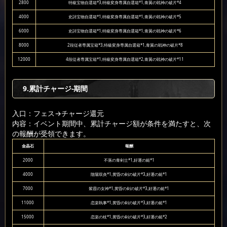
2800
特級宝物自選箱*3,特級変身専属自選箱*1,青翼の戦神の破片*4
4000
史詩宝物自選箱*1,特級変身専属自選箱*1,青翼の戦神の破片*5
6000
史詩宝物自選箱*1,特級変身専属自選箱*1,青翼の戦神の破片*6
8000
2段従者専属宝箱*3,特級変身専属自選箱*1,青翼の戦神の破片*8
12000
4段従者専属宝箱*1,特級変身専属自選箱*2,青翼の戦神の破片*11
9.累計チャージ-期間
入口：フェス
→チャージ還元
内容：イベント期間中、累計チャージ額が条件を満たすと、次
の報酬が受領できます。
金晶石
報酬
2000
不落の青剣士*1,好運の鎚*1
4000
陰陽双炎*1,黄昏の剣の破片*3,好運の鎚*1
7000
紫霞の女神*1,黄昏の剣の破片*3,好運の鎚*1
11000
恋楽執事*1,黄昏の剣の破片*3,好運の鎚*1
15000
恋楽の杖*1,黄昏の剣の破片*3,好運の鎚*2