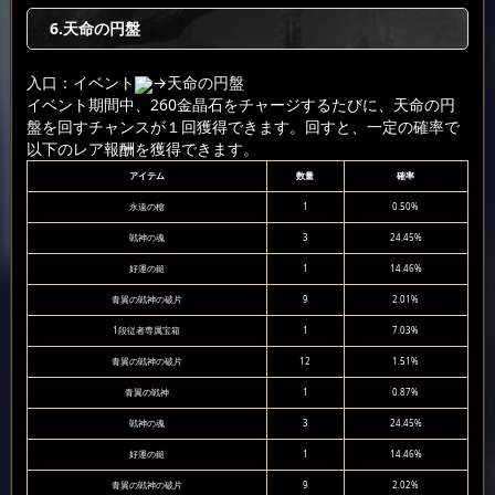
6
.天命の円盤
入口：イベント
→天命の円盤
イベント期間中、260金晶石をチャージするたびに、天命の円
盤を回すチャンスが１回獲得できます。回すと、一定の確率で
以下のレア報酬を獲得できます。
アイテム
数量
確率
永遠の槍
1
0.50%
戦神の魂
3
24.45%
好運の鎚
1
14.46%
青翼の戦神の破片
9
2.01%
1段従者専属宝箱
1
7.03%
青翼の戦神の破片
12
1.51%
青翼の戦神
1
0.87%
戦神の魂
3
24.45%
好運の鎚
1
14.46%
青翼の戦神の破片
9
2.02%