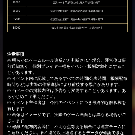
20000
恋楽ハート*1,黄昏の剣の破片*3,好運の鎚*2
25000
伝説宝物自選箱*1,黄昏の剣の破片*3,好運の鎚*3
35000
伝説宝物自選箱*1,黄昏の剣の破片*3,好運の鎚*3
55000
伝説宝物自選箱*1,大剣の戦天使*1,好運の鎚*4
注意事項
※ 明らかにゲームルール違反だと判断された場合、運営側は事
前通知無く、個別プレイヤー様をイベント報酬対象外にするこ
とがあります。
※ イベント内に記載してあるすべての時間(公表時間、報酬配布
時間など)は実際の作業進捗により前後する場合があります。
※ 当ページの掲載内容は予告なく変更することがあります。あ
らかじめご了承ください。
※ イベント主催者は、今回のイベントにつき最終的な解釈権を
有します。
※ 画像はイメージです。実際のゲーム画面とは異なる場合がご
ざいます。
※ 報酬の配布内容等に、不明な点等ある場合には運営チームに
ご連絡ください。(※1週間以上経過するとデータが確認できな