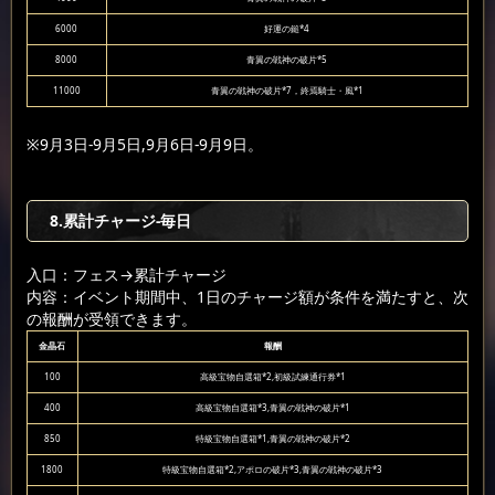
6000
好運の鎚*4
8000
青翼の戦神の破片*5
11000
青翼の戦神の破片*7，終焉騎士・風*1
※9月3日-9月5日,9月6日-9月9日。
8.累計チャージ-毎日
入口：フェス
→累計チャージ
内容：イベント期間中、1日のチャージ額が条件を満たすと、次
の報酬が受領できます。
金晶石
報酬
100
高級宝物自選箱*2,初級試練通行券*1
400
高級宝物自選箱*3,青翼の戦神の破片*1
850
特級宝物自選箱*1,青翼の戦神の破片*2
1800
特級宝物自選箱*2,アポロの破片*3,青翼の戦神の破片*3