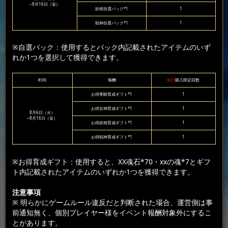
~8月16日（金）
妖精自選パック*1
1
戦神自選パック*1
1
※自選パック：使用するとパック内記載されたアイテムのいず
れか1つを選択して獲得できます。
时间
報酬
毎日
購入限定回数
お得竜騎育成ギフト*1
1
お得女神育成ギフト*1
1
8月6日（火）
~8月16日（金）
お得妖精育成ギフト*1
1
お得戦神育成ギフト*1
1
※お得育成ギフト：使用すると、XX魂石*70・xxの魂*7とギフ
ト内記載されたアイテムのいずれか1つを獲得できます。
注意事項
※ 明らかにゲームルール違反だと判断された場合、運営側は事
前通知無く、個別プレイヤー様をイベント報酬対象外にするこ
とがあります。