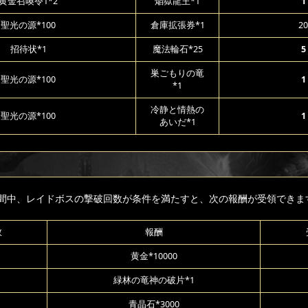
黄金召喚令1*2
焔獄龍王*1
1
聖光の源*100
倉庫拡張券*1
20
招待状*1
魔法輪石*25
5
巣ごもりの竜
聖光の源*100
1
*1
冷静と情熱の
聖光の源*100
1
あいだ*1
間中、レイドボスの撃破回数が条件を満たすと、次の報酬が受領できま
数
報酬
黄金*10000
緑林の竜神の破片*1
青晶石*3000