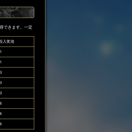
得できます。一定
投入奖池
1
1
3
3
3
6
6
6