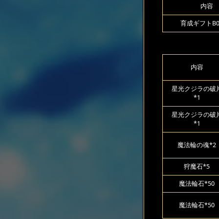
内容
育成ギフトB00
内容
星光クジラの破
*1
星光クジラの破
*1
魔法輪の魂*2
狩魔石*5
魔法輪石*50
魔法輪石*50