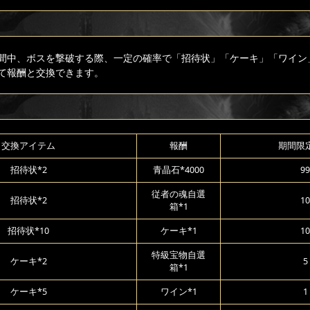
間中、ボスを撃破する際、一定の確率で「招待状」「ケーキ」「ワイン
て報酬と交換できます。
交換アイテム
報酬
期間限
招待状*2
青晶石*4000
99
従者の魂自選
招待状*2
10
箱*1
招待状*10
ケーキ*1
10
特級宝物自選
ケーキ*2
5
箱*1
ケーキ*5
ワイン*1
1