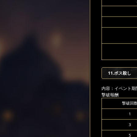
11.ボス殺し
内容：イベント期
撃破報酬
撃破回
1
3
5