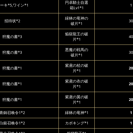
円卓騎士自選
ーキ*5,ワイン*1
1
箱Lv1*1
緑林の竜神の
招待状*2
30
破片*1
焔獄龍王の破
狩魔の書*3
40
片*1
悪魔の戦馬の
狩魔の書*3
30
破片*1
紫鳶の杖の破
狩魔の書*1
20
片*1
紫鳶の衣の破
狩魔の書*1
20
片*1
紫鳶の翼の破
狩魔の書*1
20
片*1
青銅召喚令1*2
緑林の竜神*1
1
白銀召喚令1*2
カボキング*1
1