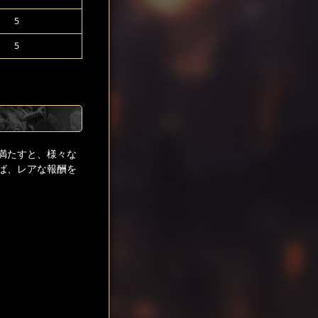
5
5
満たすと、様々な
ば、レアな報酬を