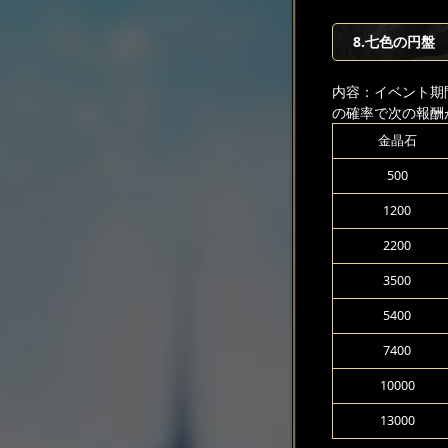
8.七色の円盤
内容：イベント期
の確率で次の報酬
金晶石
500
1200
2200
3500
5400
7400
10000
13000