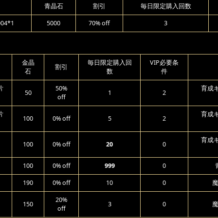
青晶石
割引
毎日限定購入回数
4*1
5000
70% off
3
金晶
毎日限定購入回
VIP必要条
割引
石
数
件
片
50%
育成ギ
50
1
2
off
片
育成ギ
100
0% off
5
2
育成ギ
100
0% off
20
0
100
0% off
999
0
190
0% off
10
0
魔
20%
150
3
0
魔
off