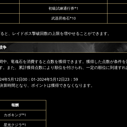
初級試練通行券*1
武器昇格石*10
上げると、レイドボス撃破回数の上限を増やせることができます。
競争
間中、竜魂石を消費すると点数を獲得できます。獲得した点数が条件を
す。また、累計獲得点数により順位を付けられ、一定の順位に到達すれ
年5月12日00：01-2024年5月12日23：59
降は決算時間となり、ポイントは獲得できなくなります。
報酬
カボキング*1
星光クジラ*1