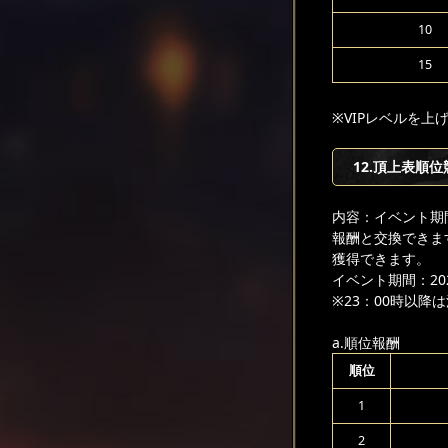
10
15
※VIPレベルを
12.頂上表順位
内容：イベント期
報酬と交換できま
獲得できます。
イベント期間：2024
※23：00時以
a.順位報酬
順位
1
2