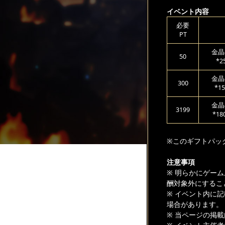
イベント内容
必要
PT
金晶
50
*2
金晶
300
*15
金晶
3199
*18
※このギフトパッ
注意事項
※ 明らかにゲー
酬対象外にするこ
※ イベント内に
場合があります。
※ 当ページの掲