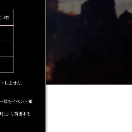
定回数
ントしません。
ー様をイベント報
捗により前後する