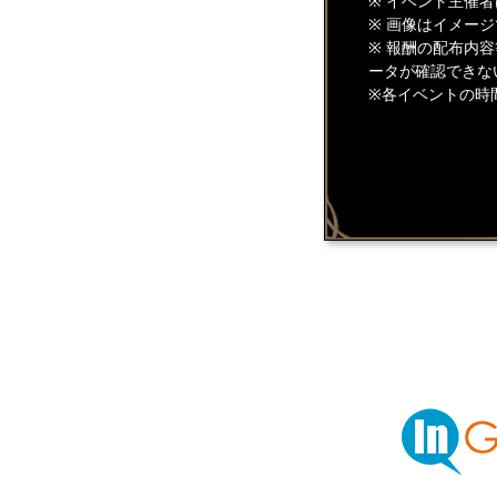
※ イベント主催
※ 画像はイメー
※ 報酬の配布内
ータが確認できな
※各イベントの時