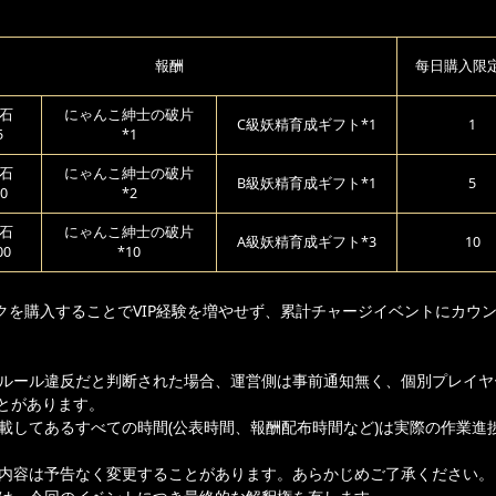
報酬
每日購入限
石
にゃんこ紳士の破片
C級妖精育成ギフト*1
1
5
*1
石
にゃんこ紳士の破片
B級妖精育成ギフト*1
5
0
*2
石
にゃんこ紳士の破片
A級妖精育成ギフト*3
10
00
*10
クを購入することでVIP経験を増やせず、累計チャージイベントにカウ
ムルール違反だと判断された場合、運営側は事前通知無く、個別プレイヤ
とがあります。
記載してあるすべての時間(公表時間、報酬配布時間など)は実際の作業進
載内容は予告なく変更することがあります。あらかじめご了承ください。