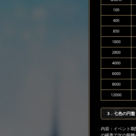
100
400
850
1800
2800
4000
6000
8000
12000
3．七色の円盤
内容：イベント期
の確率で次の報酬