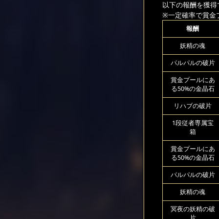
以下の報酬を獲得
※一定確率で賞金
報酬
妖精の魂
パルパルの破片
賞金プールにあ
る50%の金晶石
リハブの破片
1段従者専属宝
箱
賞金プールにあ
る50%の金晶石
パルパルの破片
妖精の魂
冥夜の妖精の破
片