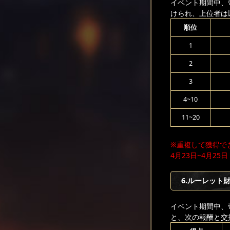
イベント期間中、
けられ、上位者は
順位
1
2
3
4~10
11~20
※重複して獲得で
4月23日~4月25日
6.ルーレット
イベント期間中、
と、次の報酬と交