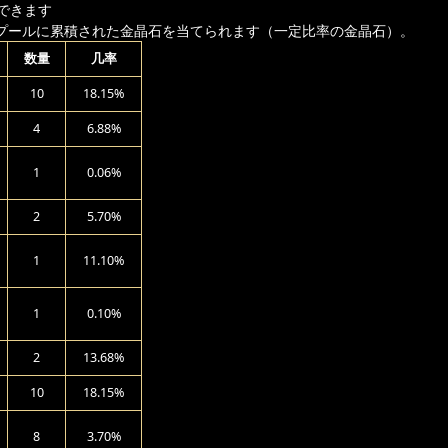
できます
プールに累積された金晶石を当てられます（一定比率の金晶石）。
数量
几率
10
18.15%
4
6.88%
1
0.06%
2
5.70%
1
11.10%
1
0.10%
2
13.68%
10
18.15%
8
3.70%