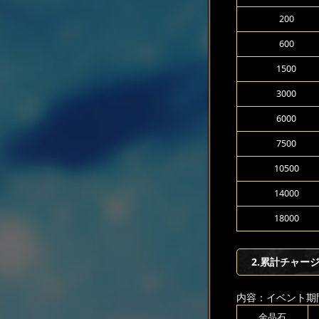
200
600
1500
3000
6000
7500
10500
14000
18000
2.累計チャージ
内容：イベント期
金晶石