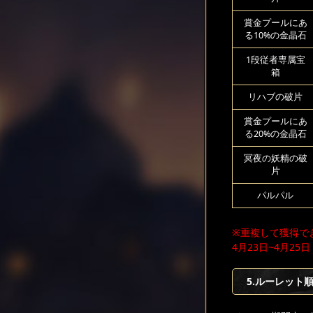
賞金プールにあ
る10%の金晶石
1段従者専属宝
箱
リハブの破片
賞金プールにあ
る20%の金晶石
冥夜の妖精の破
片
パルパル
※重複して獲得で
4月23日~4月25日
5.ルーレット