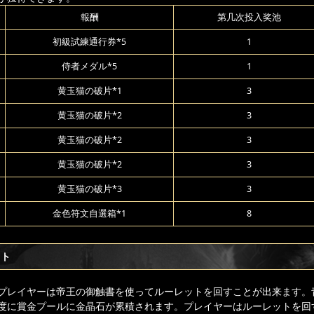
報酬
第几次投入奖池
初級試練通行券*5
1
侍者メダル*5
1
黄玉猫の破片*1
3
黄玉猫の破片*2
3
黄玉猫の破片*2
3
黄玉猫の破片*2
3
黄玉猫の破片*3
3
金色符文自選箱*1
8
ット
プレイヤーは帝王の御触書を使ってルーレットを回すことが出来ます。青
度に賞金プールに金晶石が累積されます。プレイヤーはルーレットを回