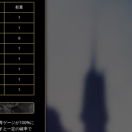
权重
1
1
6
1
1
1
1
1
ゲージが100%に
すと一定の確率で