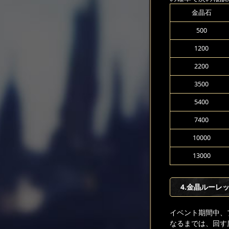
金晶石
500
1200
2200
3500
5400
7400
10000
13000
4.金晶ルーレ
イベント期間中、
なるまでは、回す