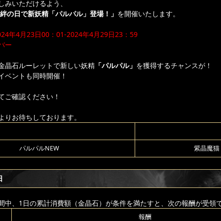
しみいただけるよう、
絆の
日
で新
妖精
「
パルパル
」登場！」
を開催いたします。
年4月23日00：01-2024年4月29日23：59
バー
金晶石ルーレットで新しい妖精
「パルパル」
を獲得するチャンスが！
イベントも同時開催！
てご確認ください！
よりお待ちしております。
パルパルNEW
紫晶魔猫
日
間中、1日の累計消費額（金晶石）が条件を満たすと、次の報酬が受領
報酬