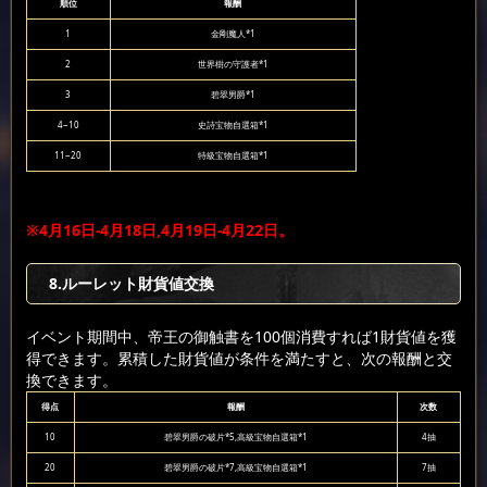
順位
報酬
1
金剛魔人*1
2
世界樹の守護者*1
3
碧翠男爵*1
4~10
史詩宝物自選箱*1
11~20
特級宝物自選箱*1
※4月16日-4月18日,4月19日-4月22日。
8.ルーレット財貨値交換
イベント期間中、帝王の御触書を100個消費すれば1財貨値を獲
得できます。累積した財貨値が条件を満たすと、次の報酬と交
換できます。
得点
報酬
次数
10
碧翠男爵の破片*5,高級宝物自選箱*1
4抽
20
碧翠男爵の破片*7,高級宝物自選箱*1
7抽