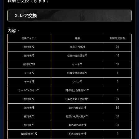
報酬と交換できます。
２.レア交換
内容：
交換アイテム
報酬
期間限定回数
招待状*2
青晶石*4000
99
招待状*2
従者の魂自選箱*1
10
招待状*10
ケーキ*1
10
ケーキ*2
特級宝物自選箱*1
5
ケーキ*5
ワイン*1
1
ケーキ*5,ワイン*1
円卓騎士自選箱Lv1*1
1
招待状*2
不落の青剣士の破片*1
30
招待状*5
梟の権杖破片*1
30
招待状*5
聖潔の礼装の破片*1
30
招待状*5
梟の翼の破片*1
30
青銅召喚令1*2
不落の青剣士*1
1