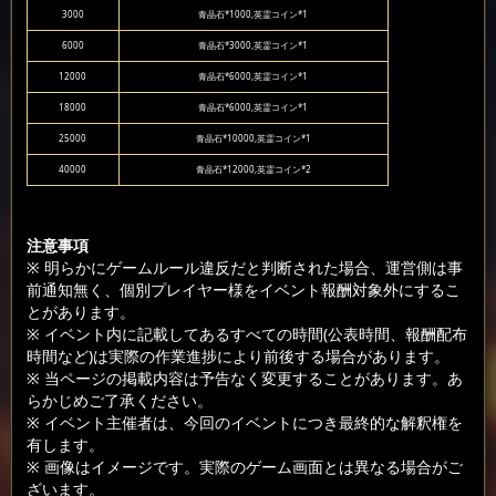
3000
青晶石*1000,英霊コイン*1
6000
青晶石*3000,英霊コイン*1
12000
青晶石*6000,英霊コイン*1
18000
青晶石*6000,英霊コイン*1
25000
青晶石*10000,英霊コイン*1
40000
青晶石*12000,英霊コイン*2
注意事項
※ 明らかにゲームルール違反だと判断された場合、運営側は事
前通知無く、個別プレイヤー様をイベント報酬対象外にするこ
とがあります。
※ イベント内に記載してあるすべての時間(公表時間、報酬配布
時間など)は実際の作業進捗により前後する場合があります。
※ 当ページの掲載内容は予告なく変更することがあります。あ
らかじめご了承ください。
※ イベント主催者は、今回のイベントにつき最終的な解釈権を
有します。
※ 画像はイメージです。実際のゲーム画面とは異なる場合がご
ざいます。