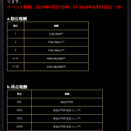
ります。
イベント期間：2024年4月21日00：01-2024年4月21日23：59
a.順位報酬
順位
報酬
1
紅蓮の戦神*1
2
不落の青剣士*1
3
不落の青剣士*1
4-10
特級従者自選箱*1
11-20
従者の魂自選箱*5
b.得点報酬
得点
報酬
500
青晶石*500
1000
青晶石*500,英霊コイン*1
1500
青晶石*500,英霊コイン*1
2000
青晶石*500,英霊コイン*1