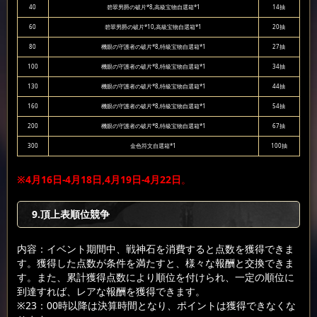
40
碧翠男爵の破片*8,高級宝物自選箱*1
14抽
60
碧翠男爵の破片*10,高級宝物自選箱*1
20抽
80
機眼の守護者の破片*8,特級宝物自選箱*1
27抽
100
機眼の守護者の破片*8,特級宝物自選箱*1
34抽
130
機眼の守護者の破片*8,特級宝物自選箱*1
44抽
160
機眼の守護者の破片*8,特級宝物自選箱*1
54抽
200
機眼の守護者の破片*8,特級宝物自選箱*1
67抽
300
金色符文自選箱*1
100抽
※4月16日-4月18日,4月19日-4月22日
。
9.頂上表順位競争
内容：イベント期間中、戦神石を消費すると点数を獲得できま
す。獲得した点数が条件を満たすと、様々な報酬と交換できま
す。また、累計獲得点数により順位を付けられ、一定の順位に
到達すれば、レアな報酬を獲得できます。
※23：00時以降は決算時間となり、ポイントは獲得できなくな