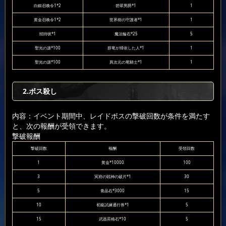
白銀召喚令1*2
碧翠男爵*1
1
黄金召喚令1*2
世界樹の守護者*1
1
招待状*1
魔法輪石*25
5
聖光の源*100
群竜が帰依した人*1
1
聖光の源*100
異次元の竜騎士*1
1
2.ボス殺し
内容：イベント期間中、レイドボスの撃破回数が条件を満たす
と、次の報酬が受領できます。
撃破報酬
撃破回数
報酬
受領回数
1
黄金*10000
100
3
冥府の戦神の破片*1
30
5
青晶石*3000
15
10
初級試練通行券*1
5
15
武器昇格石*10
5