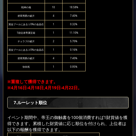
戦神の魂
10
18.58%
碧翠男爵の破片
4
7.40%
賞金プールにある１0%の金晶石
1
0.32%
1段従者専属宝箱
1
11.10%
チェラブの破片
2
5.70%
賞金プールにある２0%の金晶石
1
0.16%
碧翠男爵の破片
4
7.40%
弥奈祇
1
0.95%
※重複して獲得できます。
※4月16日-4月18日,4月19日-4月22日。
7.ルーレット順位
イベント期間中、帝王の御触書を100個消費すれば1財貨値を獲
得できます。累積した財貨値に応じ順位を付けられ、上位者は
以下の報酬を獲得できます。