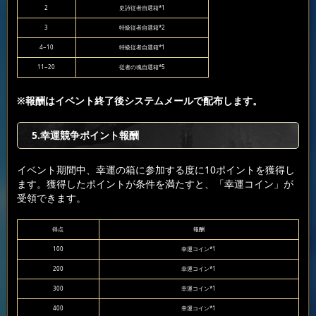
2
史詩従者自選箱*1
3
特級従者自選箱*2
4~10
特級従者自選箱*1
11~20
従者の魂自選箱*5
※報酬はイベント終了後システムメールで配布します。
5.幸運競争ポイント報酬
イベント期間中、幸運の箱に参加する度に10ポイントを獲得し
ます。獲得したポイントが条件を満たすと、「幸運コイン」が
受領できます。
得点
報酬
100
幸運コイン*1
200
幸運コイン*1
300
幸運コイン*1
400
幸運コイン*1