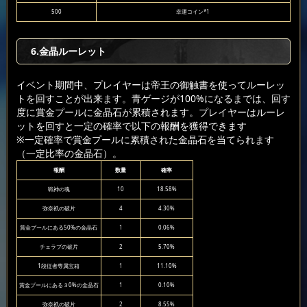
500
幸運コイン*1
6.金晶ルーレット
イベント期間中、プレイヤーは帝王の御触書を使ってルーレッ
トを回すことが出来ます。青ゲージが100%になるまでは、回す
度に賞金プールに金晶石が累積されます。プレイヤーはルーレ
ットを回すと一定の確率で以下の報酬を獲得できます
※一定確率で賞金プールに累積された金晶石を当てられます
（一定比率の金晶石）。
報酬
数量
確率
戦神の魂
10
18.58%
弥奈祇の破片
4
4.30%
賞金プールにある50%の金晶石
1
0.06%
チェラブの破片
2
5.70%
1段従者専属宝箱
1
11.10%
賞金プールにある３0%の金晶石
1
0.10%
弥奈祇の破片
2
8.55%